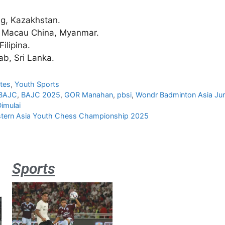
ng, Kazakhstan.
a, Macau China, Myanmar.
ilipina.
ab, Sri Lanka.
tes
,
Youth Sports
BAJC
,
BAJC 2025
,
GOR Manahan
,
pbsi
,
Wondr Badminton Asia Ju
imulai
Eastern Asia Youth Chess Championship 2025
Sports
Aston
Villa 3 -1
Indonesia
All Stars