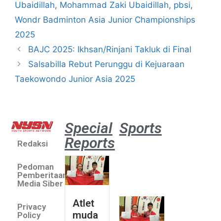
Ubaidillah
,
Mohammad Zaki Ubaidillah
,
pbsi
,
Wondr Badminton Asia Junior Championships
2025
BAJC 2025: Ikhsan/Rinjani Takluk di Final
Salsabilla Rebut Perunggu di Kejuaraan
Taekowondo Junior Asia 2025
Special
Sports
Reports
Redaksi
Atlet
muda
Pedoman
sepatu
Pemberitaan
roda
Media Siber
Indonesia
Atlet
Privacy
sabet
muda
Policy
emas di