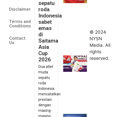
sepatu
Saitama
roda
Disclaimer
Asia Cup
Indonesia
2026
sabet
Terms and
August 9,
Conditions
emas
2026
© 2024
di
Indonesia
Contact
NYSN
Saitama
kirim tiga
Us
Media. All
Asia
lifter
rights
Cup
muda ke
reserved.
2026
Kejuaraan
Dua atlet
Asia
muda
Junior
sepatu
2026
roda
August 9,
Indonesia
2026
mencatatkan
Hydroplus
prestasi
Sirnas A
dengan
Jakarta
masing-
masing...