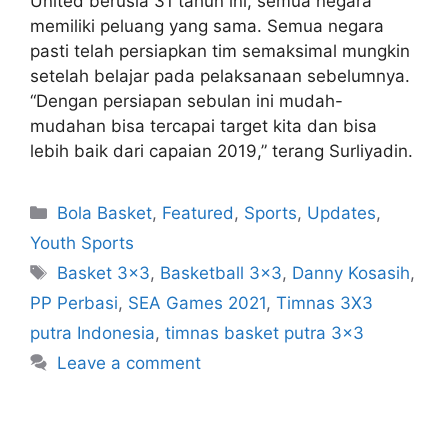
United berusia 31 tahun ini, semua negara
memiliki peluang yang sama. Semua negara
pasti telah persiapkan tim semaksimal mungkin
setelah belajar pada pelaksanaan sebelumnya.
“Dengan persiapan sebulan ini mudah-
mudahan bisa tercapai target kita dan bisa
lebih baik dari capaian 2019,” terang Surliyadin.
Bola Basket
,
Featured
,
Sports
,
Updates
,
Youth Sports
Basket 3x3
,
Basketball 3x3
,
Danny Kosasih
,
PP Perbasi
,
SEA Games 2021
,
Timnas 3X3
putra Indonesia
,
timnas basket putra 3x3
Leave a comment