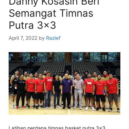
Danny Kosasih Beri
Semangat Timnas
Putra 3×3
April 7, 2022
by
Razief
Latihan perdana timnas basket putra 3×3