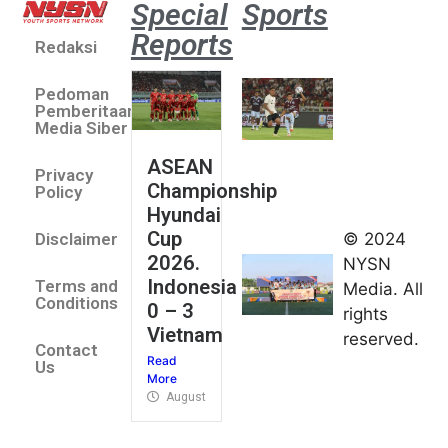
Special
Sports
Reports
Redaksi
Aston
Villa 3 -1
Pedoman
Indonesia
Pemberitaan
All Stars
Media Siber
August 2,
ASEAN
2026
Privacy
Championship
Jateng
Policy
Hyundai
juara
Cup
© 2024
Disclaimer
umum
2026.
NYSN
Kejurnas
Indonesia
Terms and
Media. All
Panahan
Conditions
0 – 3
rights
Junior di
Vietnam
reserved.
Kudus
Contact
Read
August 1,
Us
More
2026
August 4, 2026
FIBA U18
Asia Cup