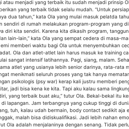
gi atau menjadi yang terbaik itu sudah menjadi prinsip 
erikan yang terbaik tidak selalu mudah. ”Untuk persiap
ya dua tahun,” kata Ola yang mulai masuk pelatda tahu
n sendiri di rumah melakukan program-program yang dib
diri kita sendiri. Karena kita dikasih program, tanggung
dan lain-lain,” kata Ola yang sempat cedera di masa-
emi memberi waktu bagi Ola untuk menyembuhkan cede
adat. Ola dan atlet-atlet lain harus masuk ke training
i sangat intensif latihannya. Pagi, siang, malam. Sehari
sama atlet yang usianya lebih senior darinya, rata-ra
angat menikmati seluruh proses yang tak hanya mematangk
ngan psikologis (psy war) kerap kali justru memberi pe
tar, jadi bisa kena ke kita. Tapi aku kalau sama lingku
ri, yang terbaik buat aku,” tutur Ola. Bekal-bekal itu
 di lapangan. Jam terbangnya yang cukup tinggi di dun
ang, tuh, kalau udah bermain, body contact sedikit aja
nggak, malah bisa didiskualifikasi. Jadi lebih nahan em
rut Ola adalah menjalaninya dengan senang. Tidak perlu