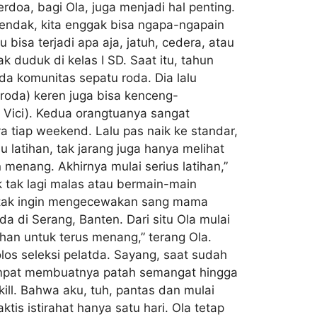
erdoa, bagi Ola, juga menjadi hal penting.
endak, kita enggak bisa ngapa-ngapain
 bisa terjadi apa aja, jatuh, cedera, atau
 duduk di kelas I SD. Saat itu, tahun
a komunitas sepatu roda. Dia lalu
u roda) keren juga bisa kenceng-
i Vici). Kedua orangtuanya sangat
 tiap weekend. Lalu pas naik ke standar,
u latihan, tak jarang juga hanya melihat
 menang. Akhirnya mulai serius latihan,”
 tak lagi malas atau bermain-main
ia tak ingin mengecewakan sang mama
 di Serang, Banten. Dari situ Ola mulai
han untuk terus menang,” terang Ola.
olos seleksi pelatda. Sayang, saat sudah
i sempat membuatnya patah semangat hingga
kill. Bahwa aku, tuh, pantas dan mulai
ktis istirahat hanya satu hari. Ola tetap