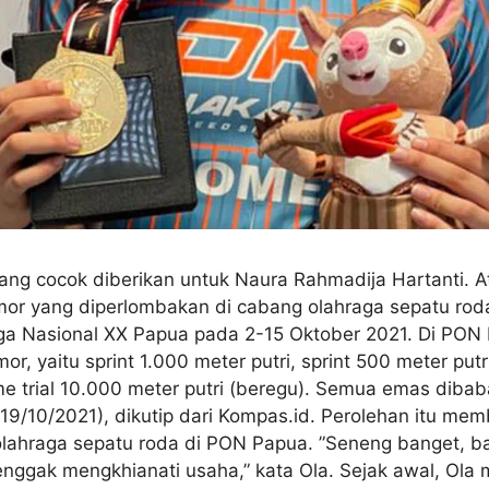
ng cocok diberikan untuk Naura Rahmadija Hartanti. At
or yang diperlombakan di cabang olahraga sepatu roda 
raga Nasional XX Papua pada 2-15 Oktober 2021. Di PON
r, yaitu sprint 1.000 meter putri, sprint 500 meter putr
e trial 10.000 meter putri (beregu). Semua emas dibaba
19/10/2021), dikutip dari Kompas.id. Perolehan itu mem
olahraga sepatu roda di PON Papua. ”Seneng banget, 
l enggak mengkhianati usaha,” kata Ola. Sejak awal, Ol