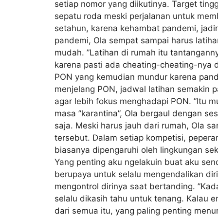
setiap nomor yang diikutinya. Target ting
sepatu roda meski perjalanan untuk memb
setahun, karena kehambat pandemi, jadin
pandemi, Ola sempat sampai harus latiha
mudah. ”Latihan di rumah itu tantangannya 
karena pasti ada cheating-cheating-nya 
PON yang kemudian mundur karena pand
menjelang PON, jadwal latihan semakin p
agar lebih fokus menghadapi PON. ”Itu mula
masa ”karantina”, Ola bergaul dengan se
saja. Meski harus jauh dari rumah, Ola s
tersebut. Dalam setiap kompetisi, pepera
biasanya dipengaruhi oleh lingkungan seki
Yang penting aku ngelakuin buat aku sendi
berupaya untuk selalu mengendalikan diri
mengontrol dirinya saat bertanding. ”Kad
selalu dikasih tahu untuk tenang. Kalau e
dari semua itu, yang paling penting menu