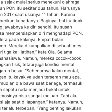
Ola sejak mulai serius menekuni olahraga
an PON itu sekitar dua tahun. Harusnya
n 2017 saat usianya 11 tahun. Karena
erikan kepadanya. Baginya, hal itu tidak
 jawabnya ke diri sendiri. Itu susah
masa mempersiapkan diri menghadapi PON.
ra pada kakinya. Empat bulan
 camp. Mereka dikumpulkan di sebuah mes
 tiga kali latihan,” kata Ola. Selama
ta mahasiswa. Namun, mereka cocok-cocok
an fisik, tetapi juga kondisi mental
ngaruh besar. ”Sebenarnya kalau mental,
ngan itu kayak ya udah terserah mau apa.
 kemudian dia bawa saat berlaga, termasuk
ia sepatu roda menjadi bekal untuk
 emosinya bisa sangat meluap. Tapi aku
osi aja saat di lapangan,” katanya. Namun,
 terlalu terbeban. ”Yang penting lakukan