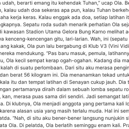
ya udah, berarti emang itu kehendak Tuhan,” ucap Ola. B
, kalau udah doa sekeras apa pun, kalau Tuhan berkeh
aha kerja keras. Kalau enggak ada doa, setiap latihan itu
ngkapnya. Sepatu roda sudah menarik perhatian Ola sejak
 di kawasan Stadion Utama Gelora Bung Karno melihat ad
ya kenceng-kencengan gitu, lari-larian. Wah, ini (sepat
sang kakak, Ola pun lalu bergabung di Klub V3 (Vini Vid
 mereka mendukung. ”Pas baru masuk, pemula, latihannya
 itu, Ola kecil sempat kerap ogah-ogahan. Kadang dia ma
 kalah di suatu perlombaan. Dari situ aku merasa pengin
dan berat 56 kilogram ini. Dia menanamkan tekad untuk
i kala itu dan tempat latihan di Senayan cukup jauh. D
gan pertamanya diraih dalam sebuah lomba sepatu roda
an, merasa puas sama diri sendiri. Jadi semangat lati
a. Di klubnya, Ola menjadi anggota yang pertama kali l
da karena alasan usia yang masih terlalu muda. Hal in
tda. ”Nah, di situ aku bener-bener langsung nunjukin s
kata Ola. Di pelatda, Ola berlatih seminggu enam kali. Pra