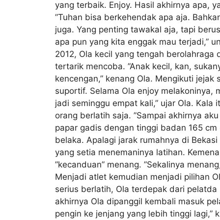
yang terbaik. Enjoy. Hasil akhirnya apa, 
”Tuhan bisa berkehendak apa aja. Bahkan
juga. Yang penting tawakal aja, tapi berus
apa pun yang kita enggak mau terjadi,” u
2012, Ola kecil yang tengah berolahraga
tertarik mencoba. ”Anak kecil, kan, sukan
kencengan,” kenang Ola. Mengikuti jejak 
suportif. Selama Ola enjoy melakoninya,
jadi seminggu empat kali,” ujar Ola. Kala
orang berlatih saja. ”Sampai akhirnya aku
papar gadis dengan tinggi badan 165 cm 
belaka. Apalagi jarak rumahnya di Bekas
yang setia menemaninya latihan. Kemenan
”kecanduan” menang. ”Sekalinya menang, k
Menjadi atlet kemudian menjadi pilihan Ol
serius berlatih, Ola terdepak dari pelat
akhirnya Ola dipanggil kembali masuk pela
pengin ke jenjang yang lebih tinggi lagi,” 