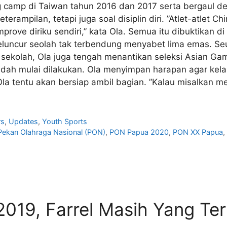
 camp di Taiwan tahun 2016 dan 2017 serta bergaul de
rampilan, tetapi juga soal disiplin diri. ”Atlet-atlet Chi
 improve diriku sendiri,” kata Ola. Semua itu dibuktikan
eluncur seolah tak terbendung menyabet lima emas. Seus
i sekolah, Ola juga tengah menantikan seleksi Asian 
udah mulai dilakukan. Ola menyimpan harapan agar kela
, Ola tentu akan bersiap ambil bagian. ”Kalau misalkan 
rs
,
Updates
,
Youth Sports
Pekan Olahraga Nasional (PON)
,
PON Papua 2020
,
PON XX Papua
019, Farrel Masih Yang Te