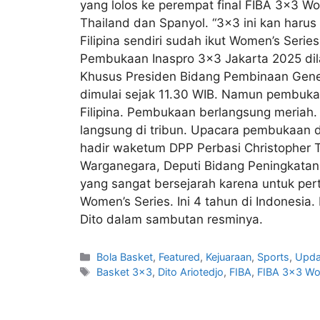
yang lolos ke perempat final FIBA 3×3 Wo
Thailand dan Spanyol. “3×3 ini kan harus 
Filipina sendiri sudah ikut Women’s Series
Pembukaan Inaspro 3×3 Jakarta 2025 dil
Khusus Presiden Bidang Pembinaan Gener
dimulai sejak 11.30 WIB. Namun pembukaa
Filipina. Pembukaan berlangsung meria
langsung di tribun. Upacara pembukaan di
hadir waketum DPP Perbasi Christopher 
Warganegara, Deputi Bidang Peningkatan 
yang sangat bersejarah karena untuk pe
Women’s Series. Ini 4 tahun di Indonesia
Dito dalam sambutan resminya.
Bola Basket
,
Featured
,
Kejuaraan
,
Sports
,
Upda
Basket 3x3
,
Dito Ariotedjo
,
FIBA
,
FIBA 3x3 Wo