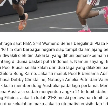
ahraga saat FIBA 3×3 Women’s Series bergulir di Plaza 
6 tim dari berbagai negara siap tampil dalam ajang ber
 diwakili oleh tim Jakarta, yang dihuni pemain-pemain 
ntang di dunia basket putri Indonesia. Namun sayang, t
di Pool B usai selalu kalah dari dua laga yang dilakoni 
Gelora Bung Karno. Jakarta masuk Pool B bersama Austral
thasa Debby Christaline, Natasya Amelia Putri dan Valenc
k kusa membendung Australia pada laga pertama. Mere
rena Australia sudah menyentuh angka 21 terlebih dahul
Filipina. Jakarta kalah 21-8 meski perlawanan lebih se
an dua kekalahan maka Jakarta otomatis tersisih dan ti