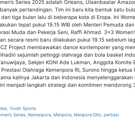
men’s Series 2025 adalah Orleans, Ulaanbaatar Amazons,
banyak pertandingan. Tim ini baru kita bentuk satu bula
 dari tiga bulan lalu di beberapa kota di Eropa. Ini Wome
akukan tepat pukul 19.15 WIB oleh Menteri Pemuda dan
asi Muda dan Pekerja Seni, Raffi Ahmad. 3×3 Women’
n secara resmi baru dilakukan pukul 19.15 sebelum lag
h. CZ Project membawakan dance kontemporer yang mem
hadiri sejumlah petinggi olahraga dan bola basket Indon
Tanuwijaya, Sekjen KONI Ade Lukman, Anggota Komite E
Prestasi Olahraga Kemenpora RI, Surono hingga ketua P
rtama kalinya Jakarta dan Indonesia menyelenggarakan
. Ini menjadi langkah strategi dan komitmen mendorong 3
tes
,
Youth Sports
men’s Series
,
Kemenpora
,
Menpora
,
Menpora Dito
,
perbasi