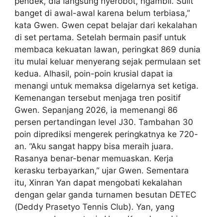
pendek, dia langsung nyerobot, ngambil. Sulit
banget di awal-awal karena belum terbiasa,”
kata Gwen. Gwen cepat belajar dari kekalahan
di set pertama. Setelah bermain pasif untuk
membaca kekuatan lawan, peringkat 869 dunia
itu mulai keluar menyerang sejak permulaan set
kedua. Alhasil, poin-poin krusial dapat ia
menangi untuk memaksa digelarnya set ketiga.
Kemenangan tersebut menjaga tren positif
Gwen. Sepanjang 2026, ia memenangi 86
persen pertandingan level J30. Tambahan 30
poin diprediksi mengerek peringkatnya ke 720-
an. “Aku sangat happy bisa meraih juara.
Rasanya benar-benar memuaskan. Kerja
kerasku terbayarkan,” ujar Gwen. Sementara
itu, Xinran Yan dapat mengobati kekalahan
dengan gelar ganda turnamen besutan DETEC
(Deddy Prasetyo Tennis Club). Yan, yang