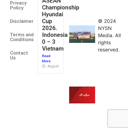
ASEAN
2026
Privacy
Championship
Jateng
Policy
Hyundai
juara
Cup
© 2024
Disclaimer
umum
2026.
NYSN
Kejurnas
Indonesia
Terms and
Media. All
Panahan
Conditions
0 – 3
rights
Junior di
Vietnam
reserved.
Kudus
Contact
Read
August 1,
Us
More
2026
August 4, 2026
FIBA U18
Asia Cup
2026
tetapkan
jadwal da
pembagia
grup
August 1,
2026