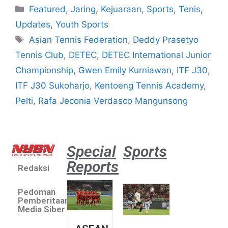
Featured
,
Jaring
,
Kejuaraan
,
Sports
,
Tenis
,
Updates
,
Youth Sports
Asian Tennis Federation
,
Deddy Prasetyo
Tennis Club
,
DETEC
,
DETEC International Junior
Championship
,
Gwen Emily Kurniawan
,
ITF J30
,
ITF J30 Sukoharjo
,
Kentoeng Tennis Academy
,
Pelti
,
Rafa Jeconia Verdasco Mangunsong
Special
Sports
Reports
Redaksi
Aston
Villa 3 -1
Pedoman
Indonesia
Pemberitaan
All Stars
Media Siber
August 2,