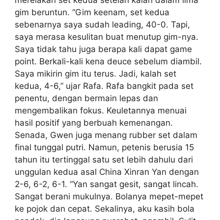
merelakan set kedua setelah kalah dalam lima
gim beruntun. “Gim keenam, set kedua
sebenarnya saya sudah leading, 40-0. Tapi,
saya merasa kesulitan buat menutup gim-nya.
Saya tidak tahu juga berapa kali dapat game
point. Berkali-kali kena deuce sebelum diambil.
Saya mikirin gim itu terus. Jadi, kalah set
kedua, 4-6,” ujar Rafa. Rafa bangkit pada set
penentu, dengan bermain lepas dan
mengembalikan fokus. Keuletannya menuai
hasil positif yang berbuah kemenangan.
Senada, Gwen juga menang rubber set dalam
final tunggal putri. Namun, petenis berusia 15
tahun itu tertinggal satu set lebih dahulu dari
unggulan kedua asal China Xinran Yan dengan
2-6, 6-2, 6-1. “Yan sangat gesit, sangat lincah.
Sangat berani mukulnya. Bolanya mepet-mepet
ke pojok dan cepat. Sekalinya, aku kasih bola