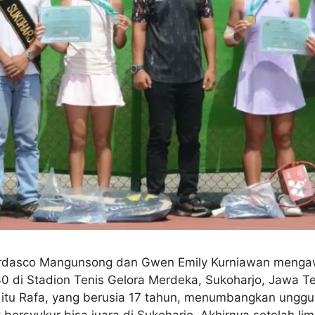
 Verdasco Mangunsong dan Gwen Emily Kurniawan mengaw
 J30 di Stadion Tenis Gelora Merdeka, Sukoharjo, Jawa 
 itu Rafa, yang berusia 17 tahun, menumbangkan unggu
rsyukur bisa juara di Sukoharjo. Akhirnya setelah lima k