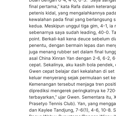
final pertama,” kata Rafa dalam keterang
petenis kidal, yang mengalahkannya pada 
kewalahan pada final yang berlangsung 
kedua. Meskipun unggul tiga gim, 4-1, ia
sebenarnya saya sudah leading, 40-0. Ta
point. Berkali-kali kena deuce sebelum dia
penentu, dengan bermain lepas dan meng
juga menang rubber set dalam final tungga
asal China Xinran Yan dengan 2-6, 6-2, 6
cepat. Sekalinya, aku kasih bola pendek,
Gwen cepat belajar dari kekalahan di se
keluar menyerang sejak permulaan set ked
Kemenangan tersebut menjaga tren posit
diprediksi mengerek peringkatnya ke 720
terbayarkan,” ujar Gwen. Sementara itu
Prasetyo Tennis Club). Yan, yang mengga
dan Kaylee Tandjung, 7-6(1), 4-6, 10-8.