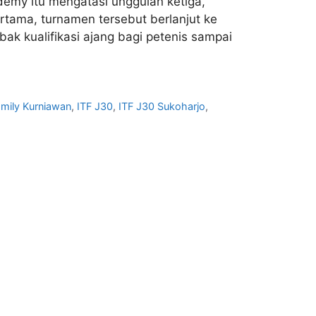
emy itu mengatasi unggulan ketiga,
rtama, turnamen tersebut berlanjut ke
ak kualifikasi ajang bagi petenis sampai
mily Kurniawan
,
ITF J30
,
ITF J30 Sukoharjo
,