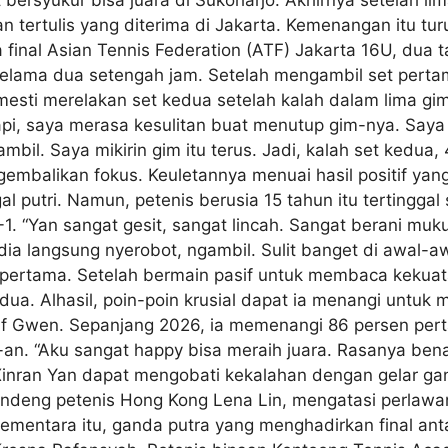
an tertulis yang diterima di Jakarta. Kemenangan itu tu
final Asian Tennis Federation (ATF) Jakarta 16U, dua 
selama dua setengah jam. Setelah mengambil set perta
 mesti merelakan set kedua setelah kalah dalam lima g
pi, saya merasa kesulitan buat menutup gim-nya. Saya 
mbil. Saya mikirin gim itu terus. Jadi, kalah set kedua, 
embalikan fokus. Keuletannya menuai hasil positif y
l putri. Namun, petenis berusia 15 tahun itu tertinggal
-1. “Yan sangat gesit, sangat lincah. Sangat berani mu
 dia langsung nyerobot, ngambil. Sulit banget di awal-a
t pertama. Setelah bermain pasif untuk membaca kekuata
ua. Alhasil, poin-poin krusial dapat ia menangi untuk 
if Gwen. Sepanjang 2026, ia memenangi 86 persen per
-an. “Aku sangat happy bisa meraih juara. Rasanya be
, Xinran Yan dapat mengobati kekalahan dengan gelar 
ndeng petenis Hong Kong Lena Lin, mengatasi perlawan
 Sementara itu, ganda putra yang menghadirkan final a