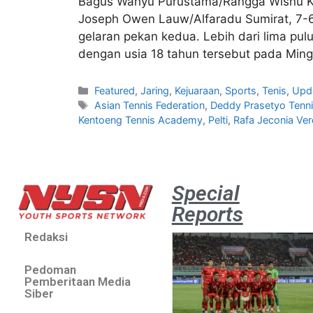
Bagus Wahyu Purustama/Rangga Wisnu Kre
Joseph Owen Lauw/Alfaradu Sumirat, 7-6(
gelaran pekan kedua. Lebih dari lima pu
dengan usia 18 tahun tersebut pada Ming
Featured
,
Jaring
,
Kejuaraan
,
Sports
,
Tenis
,
Upd
Asian Tennis Federation
,
Deddy Prasetyo Tenni
Kentoeng Tennis Academy
,
Pelti
,
Rafa Jeconia V
Special
Reports
Redaksi
Pedoman
Pemberitaan Media
Siber