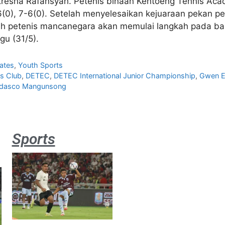
sna Rafansyah. Petenis binaan Kentoeng Tennis Acad
0), 7-6(0). Setelah menyelesaikan kejuaraan pekan pe
luh petenis mancanegara akan memulai langkah pada bab
gu (31/5).
ates
,
Youth Sports
s Club
,
DETEC
,
DETEC International Junior Championship
,
Gwen E
erdasco Mangunsong
Sports
Aston
Villa 3 -1
Indonesia
All Stars
August 2,
2026