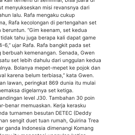
rut menyukseskan misi revansnya dari
tahun lalu. Rafa mengaku cukup
ma, Rafa kecolongan di pertengahan set
im beruntun. “Gim keenam, set kedua
tidak tahu juga berapa kali dapat game
4-6,” ujar Rafa. Rafa bangkit pada set
ang berbuah kemenangan. Senada, Gwen
 satu set lebih dahulu dari unggulan kedua
kulnya. Bolanya mepet-mepet ke pojok dan
wal karena belum terbiasa,” kata Gwen.
n lawan, peringkat 869 dunia itu mulai
memaksa digelarnya set ketiga.
tandingan level J30. Tambahan 30 poin
nar-benar memuaskan. Kerja kerasku
ganda turnamen besutan DETEC (Deddy
an sengit duet tuan rumah, Quirina Trea
ntar ganda Indonesia dimenangi Komang