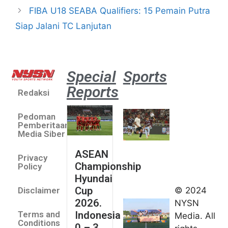
FIBA U18 SEABA Qualifiers: 15 Pemain Putra
Siap Jalani TC Lanjutan
Special
Sports
Reports
Redaksi
Aston
Villa 3 -1
Pedoman
Indonesia
Pemberitaan
All Stars
Media Siber
August 2,
ASEAN
2026
Privacy
Championship
Jateng
Policy
Hyundai
juara
Cup
© 2024
Disclaimer
umum
2026.
NYSN
Kejurnas
Indonesia
Terms and
Media. All
Panahan
Conditions
0 – 3