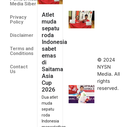
roda
Media Siber
Indonesia
Atlet
Privacy
sabet
muda
Policy
emas di
sepatu
Saitama
roda
Disclaimer
Asia Cup
Indonesia
2026
sabet
Terms and
August 9,
Conditions
emas
2026
© 2024
di
Indonesia
Contact
NYSN
Saitama
kirim tiga
Us
Media. All
Asia
lifter
rights
Cup
muda ke
reserved.
2026
Kejuaraan
Dua atlet
Asia
muda
Junior
sepatu
2026
roda
August 9,
Indonesia
2026