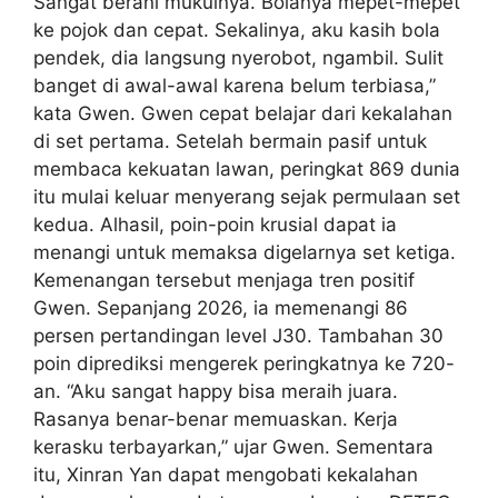
Sangat berani mukulnya. Bolanya mepet-mepet
ke pojok dan cepat. Sekalinya, aku kasih bola
pendek, dia langsung nyerobot, ngambil. Sulit
banget di awal-awal karena belum terbiasa,”
kata Gwen. Gwen cepat belajar dari kekalahan
di set pertama. Setelah bermain pasif untuk
membaca kekuatan lawan, peringkat 869 dunia
itu mulai keluar menyerang sejak permulaan set
kedua. Alhasil, poin-poin krusial dapat ia
menangi untuk memaksa digelarnya set ketiga.
Kemenangan tersebut menjaga tren positif
Gwen. Sepanjang 2026, ia memenangi 86
persen pertandingan level J30. Tambahan 30
poin diprediksi mengerek peringkatnya ke 720-
an. “Aku sangat happy bisa meraih juara.
Rasanya benar-benar memuaskan. Kerja
kerasku terbayarkan,” ujar Gwen. Sementara
itu, Xinran Yan dapat mengobati kekalahan