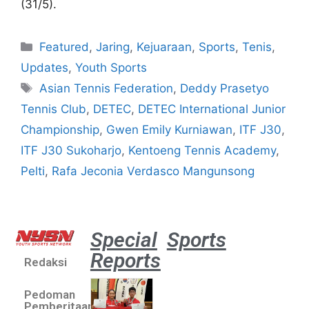
(31/5).
Featured
,
Jaring
,
Kejuaraan
,
Sports
,
Tenis
,
Updates
,
Youth Sports
Asian Tennis Federation
,
Deddy Prasetyo
Tennis Club
,
DETEC
,
DETEC International Junior
Championship
,
Gwen Emily Kurniawan
,
ITF J30
,
ITF J30 Sukoharjo
,
Kentoeng Tennis Academy
,
Pelti
,
Rafa Jeconia Verdasco Mangunsong
Special
Sports
Reports
Redaksi
Atlet
muda
Pedoman
sepatu
Pemberitaan