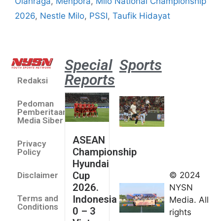
Olahraga
,
Menpora
,
Milo National Championship
2026
,
Nestle Milo
,
PSSI
,
Taufik Hidayat
Special
Sports
Reports
Redaksi
Aston
Villa 3 -1
Pedoman
Indonesia
Pemberitaan
All Stars
Media Siber
August 2,
ASEAN
2026
Privacy
Championship
Jateng
Policy
Hyundai
juara
Cup
© 2024
Disclaimer
umum
2026.
NYSN
Kejurnas
Indonesia
Terms and
Media. All
Panahan
Conditions
0 – 3
rights
Junior di