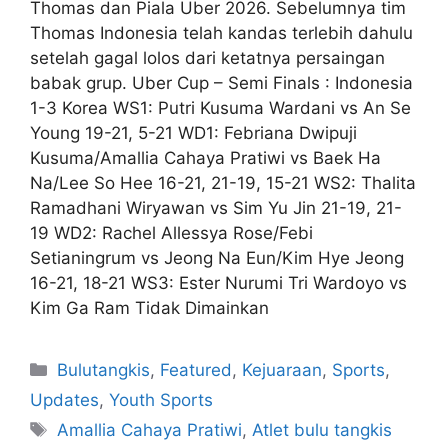
Thomas dan Piala Uber 2026. Sebelumnya tim
Thomas Indonesia telah kandas terlebih dahulu
setelah gagal lolos dari ketatnya persaingan
babak grup. Uber Cup – Semi Finals : Indonesia
1-3 Korea WS1: Putri Kusuma Wardani vs An Se
Young 19-21, 5-21 WD1: Febriana Dwipuji
Kusuma/Amallia Cahaya Pratiwi vs Baek Ha
Na/Lee So Hee 16-21, 21-19, 15-21 WS2: Thalita
Ramadhani Wiryawan vs Sim Yu Jin 21-19, 21-
19 WD2: Rachel Allessya Rose/Febi
Setianingrum vs Jeong Na Eun/Kim Hye Jeong
16-21, 18-21 WS3: Ester Nurumi Tri Wardoyo vs
Kim Ga Ram Tidak Dimainkan
Bulutangkis
,
Featured
,
Kejuaraan
,
Sports
,
Updates
,
Youth Sports
Amallia Cahaya Pratiwi
,
Atlet bulu tangkis