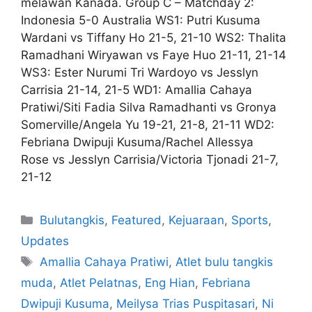
melawan Kanada. Group C – Matchday 2:
Indonesia 5-0 Australia WS1: Putri Kusuma
Wardani vs Tiffany Ho 21-5, 21-10 WS2: Thalita
Ramadhani Wiryawan vs Faye Huo 21-11, 21-14
WS3: Ester Nurumi Tri Wardoyo vs Jesslyn
Carrisia 21-14, 21-5 WD1: Amallia Cahaya
Pratiwi/Siti Fadia Silva Ramadhanti vs Gronya
Somerville/Angela Yu 19-21, 21-8, 21-11 WD2:
Febriana Dwipuji Kusuma/Rachel Allessya
Rose vs Jesslyn Carrisia/Victoria Tjonadi 21-7,
21-12
Bulutangkis
,
Featured
,
Kejuaraan
,
Sports
,
Updates
Amallia Cahaya Pratiwi
,
Atlet bulu tangkis
muda
,
Atlet Pelatnas
,
Eng Hian
,
Febriana
Dwipuji Kusuma
,
Meilysa Trias Puspitasari
,
Ni