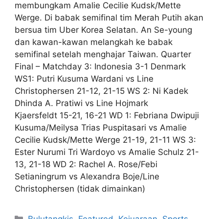
membungkam Amalie Cecilie Kudsk/Mette
Werge. Di babak semifinal tim Merah Putih akan
bersua tim Uber Korea Selatan. An Se-young
dan kawan-kawan melangkah ke babak
semifinal setelah menghajar Taiwan. Quarter
Final – Matchday 3: Indonesia 3-1 Denmark
WS1: Putri Kusuma Wardani vs Line
Christophersen 21-12, 21-15 WS 2: Ni Kadek
Dhinda A. Pratiwi vs Line Hojmark
Kjaersfeldt 15-21, 16-21 WD 1: Febriana Dwipuji
Kusuma/Meilysa Trias Puspitasari vs Amalie
Cecilie Kudsk/Mette Werge 21-19, 21-11 WS 3:
Ester Nurumi Tri Wardoyo vs Amalie Schulz 21-
13, 21-18 WD 2: Rachel A. Rose/Febi
Setianingrum vs Alexandra Boje/Line
Christophersen (tidak dimainkan)
Bulutangkis
,
Featured
,
Kejuaraan
,
Sports
,