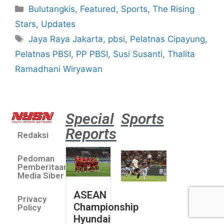
Bulutangkis
,
Featured
,
Sports
,
The Rising
Stars
,
Updates
Jaya Raya Jakarta
,
pbsi
,
Pelatnas Cipayung
,
Pelatnas PBSI
,
PP PBSI
,
Susi Susanti
,
Thalita
Ramadhani Wiryawan
Special
Sports
Reports
Redaksi
Aston
Villa 3 -1
Pedoman
Indonesia
Pemberitaan
All Stars
Media Siber
August 2,
ASEAN
2026
Privacy
Championship
Jateng
Policy
Hyundai
juara