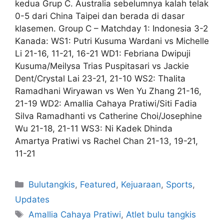
kedua Grup C. Australia sebelumnya kalah telak
0-5 dari China Taipei dan berada di dasar
klasemen. Group C – Matchday 1: Indonesia 3-2
Kanada: WS1: Putri Kusuma Wardani vs Michelle
Li 21-16, 11-21, 16-21 WD1: Febriana Dwipuji
Kusuma/Meilysa Trias Puspitasari vs Jackie
Dent/Crystal Lai 23-21, 21-10 WS2: Thalita
Ramadhani Wiryawan vs Wen Yu Zhang 21-16,
21-19 WD2: Amallia Cahaya Pratiwi/Siti Fadia
Silva Ramadhanti vs Catherine Choi/Josephine
Wu 21-18, 21-11 WS3: Ni Kadek Dhinda
Amartya Pratiwi vs Rachel Chan 21-13, 19-21,
11-21
Bulutangkis
,
Featured
,
Kejuaraan
,
Sports
,
Updates
Amallia Cahaya Pratiwi
,
Atlet bulu tangkis