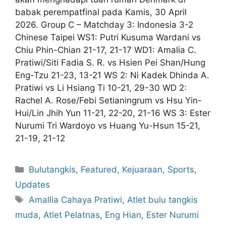
babak perempatfinal pada Kamis, 30 April
2026. Group C – Matchday 3: Indonesia 3-2
Chinese Taipei WS1: Putri Kusuma Wardani vs
Chiu Phin-Chian 21-17, 21-17 WD1: Amalia C.
Pratiwi/Siti Fadia S. R. vs Hsien Pei Shan/Hung
Eng-Tzu 21-23, 13-21 WS 2: Ni Kadek Dhinda A.
Pratiwi vs Li Hsiang Ti 10-21, 29-30 WD 2:
Rachel A. Rose/Febi Setianingrum vs Hsu Yin-
Hui/Lin Jhih Yun 11-21, 22-20, 21-16 WS 3: Ester
Nurumi Tri Wardoyo vs Huang Yu-Hsun 15-21,
21-19, 21-12
Bulutangkis
,
Featured
,
Kejuaraan
,
Sports
,
Updates
Amallia Cahaya Pratiwi
,
Atlet bulu tangkis
muda
,
Atlet Pelatnas
,
Eng Hian
,
Ester Nurumi