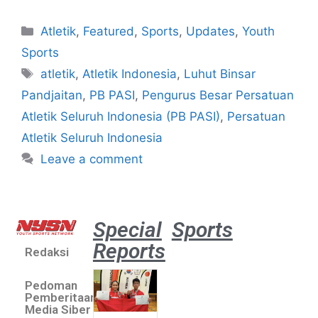
Atletik
,
Featured
,
Sports
,
Updates
,
Youth
Sports
atletik
,
Atletik Indonesia
,
Luhut Binsar
Pandjaitan
,
PB PASI
,
Pengurus Besar Persatuan
Atletik Seluruh Indonesia (PB PASI)
,
Persatuan
Atletik Seluruh Indonesia
Leave a comment
Special
Sports
Reports
Redaksi
Atlet
muda
Pedoman
sepatu
Pemberitaan
roda
Media Siber