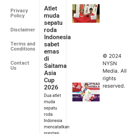
Indonesia
Atlet
Privacy
sabet
muda
Policy
emas di
sepatu
Saitama
roda
Disclaimer
Asia Cup
Indonesia
2026
sabet
Terms and
August 9,
Conditions
emas
2026
© 2024
di
Indonesia
Contact
NYSN
Saitama
kirim tiga
Us
Media. All
Asia
lifter
rights
Cup
muda ke
reserved.
2026
Kejuaraan
Dua atlet
Asia
muda
Junior
sepatu
2026
roda
August 9,
Indonesia
2026
mencatatkan
Hydroplus
prestasi