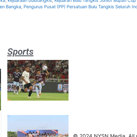
gka
,
kejuaraan bulutangkis
,
Kejuaran Bulu Tangkis Junior Bupati Cu
ten Bangka
,
Pengurus Pusat (PP) Persatuan Bulu Tangkis Seluruh In
Sports
Aston
Villa 3 -1
Indonesia
All Stars
August 2,
2026
Jateng
juara
umum
Kejurnas
© 2024 NYSN Media. All r