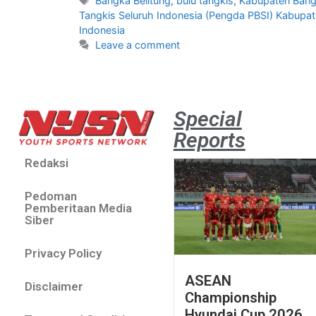
Bangka Belitung
,
bulu tangkis
,
Kabupaten Ban
Tangkis Seluruh Indonesia (Pengda PBSI) Kabupa
Indonesia
Leave a comment
Special
Reports
Redaksi
Pedoman
Pemberitaan Media
Siber
Privacy Policy
ASEAN
Disclaimer
Championship
Hyundai Cup 2026.