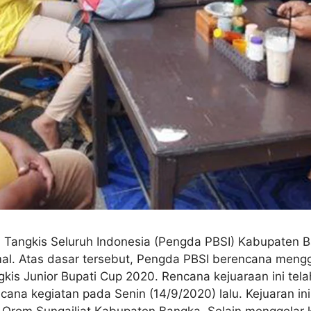
 Tangkis Seluruh Indonesia (Pengda PBSI) Kabupaten Ban
al. Atas dasar tersebut, Pengda PBSI berencana mengge
angkis Junior Bupati Cup 2020. Rencana kejuaraan ini te
ana kegiatan pada Senin (14/9/2020) lalu. Kejuaran in
Orom Sungailiat Kabupaten Bangka. Selain menggelar ke