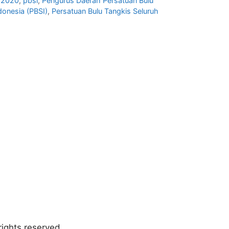
p 2020
,
pbsi
,
Pengurus Daerah Persatuan Bulu
donesia (PBSI)
,
Persatuan Bulu Tangkis Seluruh
ights reserved.