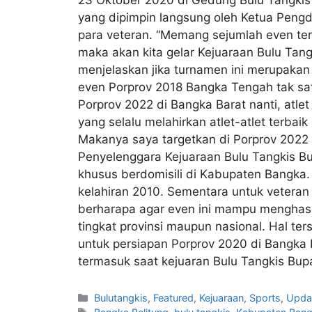
yang dipimpin langsung oleh Ketua Peng
para veteran. “Memang sejumlah even terp
maka akan kita gelar Kejuaraan Bulu Tang
menjelaskan jika turnamen ini merupakan
even Porprov 2018 Bangka Tengah tak sat
Porprov 2022 di Bangka Barat nanti, atl
yang selalu melahirkan atlet-atlet terbai
Makanya saya targetkan di Porprov 2022 d
Penyelenggara Kejuaraan Bulu Tangkis Bup
khusus berdomisili di Kabupaten Bangka. 
kelahiran 2010. Sementara untuk veteran
berharapa agar even ini mampu menghasil
tingkat provinsi maupun nasional. Hal te
untuk persiapan Porprov 2020 di Bangka B
termasuk saat kejuaran Bulu Tangkis Bupa
Bulutangkis
,
Featured
,
Kejuaraan
,
Sports
,
Upda