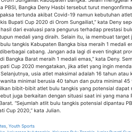
da PBSI, Bangka Deny Hasbi tersebut turut mengonfirm
aksa tertunda akibat Covid-19 namun kebutuhan atlet b
kis Bupati Cup 2020 di Orom Sungailiat,” kata Deny sep
 hasil dari evaluasi para pengurus terhadap prestasi b
upun medali yang diraih. Selain itu, ia membuat targe
et bulu tangkis Kabupaten Bangka bisa meraih 1 medali
k diberbagai cabang. Jangan ada lagi di even tingkat pr
i Bangka Barat meraih 1 medali emas,” kata Deny. Semen
ati Cup 2020 mengatakan, jika atlet yang ingin mendaft
Selanjutnya, usia atlet maksimal adalah 16 tahun atau
 wanita minimal berusia 40 tahun dan putra minimal 45
kan bibit-bibit atlet bulu tangkis yang potensial da
rsebut juga berkaitan dengan situasi saat ini yang man
arat. “Sejumlah atlit bulu tangkis potensial dipantau 
ti Cup 2020,” kata Julian.
tes
,
Youth Sports