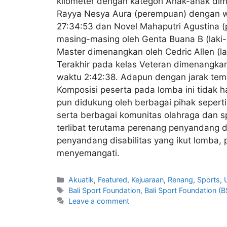
kilometer dengan kategori Anak-anak dim
Rayya Nesya Aura (perempuan) dengan wa
27:34:53 dan Novel Mahaputri Agustina 
masing-masing oleh Genta Buana B (laki-
Master dimenangkan oleh Cedric Allen (l
Terakhir pada kelas Veteran dimenangkan
waktu 2:42:38. Adapun dengan jarak temp
Komposisi peserta pada lomba ini tidak h
pun didukung oleh berbagai pihak sepert
serta berbagai komunitas olahraga dan s
terlibat terutama perenang penyandang di
penyandang disabilitas yang ikut lomba,
menyemangati.
Akuatik
,
Featured
,
Kejuaraan
,
Renang
,
Sports
,
Bali Sport Foundation
,
Bali Sport Foundation (B
Leave a comment