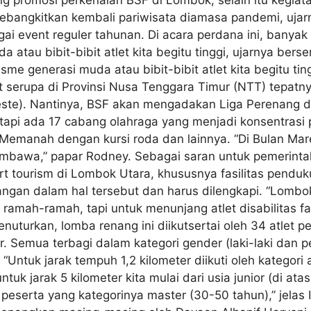
ebangkitkan kembali pariwisata diamasa pandemi, ujar
ai event reguler tahunan. Di acara perdana ini, banyak
atau bibit-bibit atlet kita begitu tinggi, ujarnya ber
me generasi muda atau bibit-bibit atlet kita begitu tin
 serupa di Provinsi Nusa Tenggara Timur (NTT) tepatn
este). Nantinya, BSF akan mengadakan Liga Perenang dar
tapi ada 17 cabang olahraga yang menjadi konsentrasi p
Memanah dengan kursi roda dan lainnya. “Di Bulan Mar
Sumbawa,” papar Rodney. Sebagai saran untuk pemerint
 tourism di Lombok Utara, khususnya fasilitas penduku
gan dalam hal tersebut dan harus dilengkapi. “Lombok 
ramah-ramah, tapi untuk menunjang atlet disabilitas fa
nuturkan, lomba renang ini diikutsertai oleh 34 atlet p
ter. Semua terbagi dalam kategori gender (laki-laki dan 
. “Untuk jarak tempuh 1,2 kilometer diikuti oleh katego
ntuk jarak 5 kilometer kita mulai dari usia junior (di at
 peserta yang kategorinya master (30-50 tahun),” jelas 