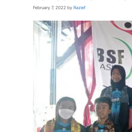
February 7, 2022
by
Razief