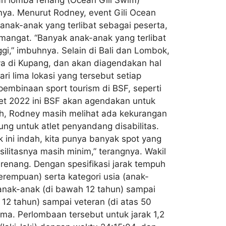
nya. Menurut Rodney, event Gili Ocean
 anak-anak yang terlibat sebagai peserta,
semangat. “Banyak anak-anak yang terlibat
ggi,” imbuhnya. Selain di Bali dan Lombok,
ya di Kupang, dan akan diagendakan hal
i lima lokasi yang tersebut setiap
embinaan sport tourism di BSF, seperti
et 2022 ini BSF akan agendakan untuk
ah, Rodney masih melihat ada kekurangan
ng untuk atlet penyandang disabilitas.
ini indah, kita punya banyak spot yang
silitasnya masih minim,” terangnya. Wakil
erenang. Dengan spesifikasi jarak tempuh
perempuan) serta kategori usia (anak-
ri anak-anak (di bawah 12 tahun) sampai
as 12 tahun) sampai veteran (di atas 50
Ima. Perlombaan tersebut untuk jarak 1,2