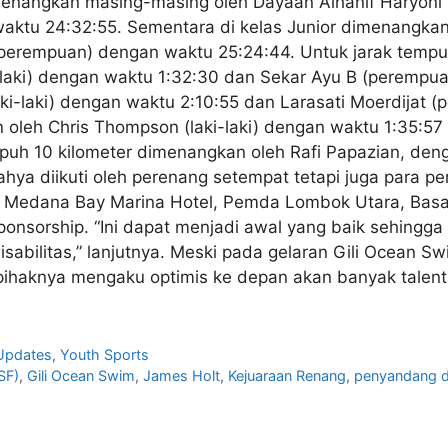
enangkan masing-masing oleh Dayaan Alhanif Haryoni (
ktu 24:32:55. Sementara di kelas Junior dimenangkan 
(perempuan) dengan waktu 25:24:44. Untuk jarak tempu
laki) dengan waktu 1:32:30 dan Sekar Ayu B (perempua
aki-laki) dengan waktu 2:10:55 dan Larasati Moerdijat 
 oleh Chris Thompson (laki-laki) dengan waktu 1:35:57
uh 10 kilometer dimenangkan oleh Rafi Papazian, deng
ahya diikuti oleh perenang setempat tetapi juga para pe
i Medana Bay Marina Hotel, Pemda Lombok Utara, Basar
ponsorship. “Ini dapat menjadi awal yang baik sehingg
sabilitas,” lanjutnya. Meski pada gelaran Gili Ocean Sw
 pihaknya mengaku optimis ke depan akan banyak talen
Updates
,
Youth Sports
SF)
,
Gili Ocean Swim
,
James Holt
,
Kejuaraan Renang
,
penyandang di