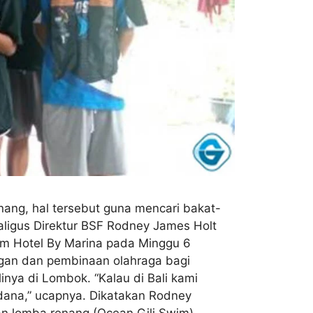
ang, hal tersebut guna mencari bakat-
aligus Direktur BSF Rodney James Holt
nom Hotel By Marina pada Minggu 6
ngan dan pembinaan olahraga bagi
nya di Lombok. “Kalau di Bali kami
rdana,” ucapnya. Dikatakan Rodney
an lomba renang (Ocean Gili Swim)