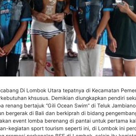
r cabang Di Lombok Utara tepatnya di Kecamatan Pemen
erkebutuhan khsusus. Demikian diungkapkan pendiri sek
ba renang bertajuk “Gili Ocean Swim” di Teluk Jambia
hun bergerak di Bali dan berkiprah di bidang pengemba
akan event lomba berenang di pantai untuk pertama kali
-kegiatan sport tourism seperti ini, di Lombok ini pe
g promosi perkenalan BSF di Lombok, selain itu kegiat