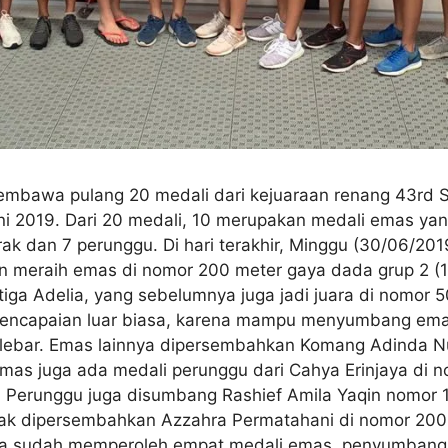
membawa pulang 20 medali dari kejuaraan renang 43r
ni 2019. Dari 20 medali, 10 merupakan medali emas y
k dan 7 perunggu. Di hari terakhir, Minggu (30/06/20
 meraih emas di nomor 200 meter gaya dada grup 2 (1
tiga Adelia, yang sebelumnya juga jadi juara di nomor
ni pencapaian luar biasa, karena mampu menyumbang em
 lebar. Emas lainnya dipersembahkan Komang Adinda 
 emas juga ada medali perunggu dari Cahya Erinjaya di
. Perunggu juga disumbang Rashief Amila Yaqin nomor 
erak dipersembahkan Azzahra Permatahani di nomor 200 
ra sudah memperoleh empat medali emas, penyumbang 