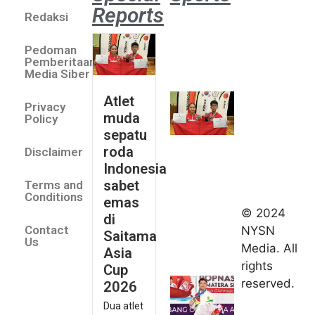
Reports
Redaksi
Atlet
muda
Pedoman
sepatu
Pemberitaan
roda
Media Siber
Indonesia
Atlet
Privacy
sabet
muda
Policy
emas di
sepatu
Saitama
roda
Disclaimer
Asia Cup
Indonesia
2026
sabet
Terms and
August 9,
Conditions
emas
2026
© 2024
di
Indonesia
Contact
NYSN
Saitama
kirim tiga
Us
Media. All
Asia
lifter
rights
Cup
muda ke
reserved.
2026
Kejuaraan
Dua atlet
Asia