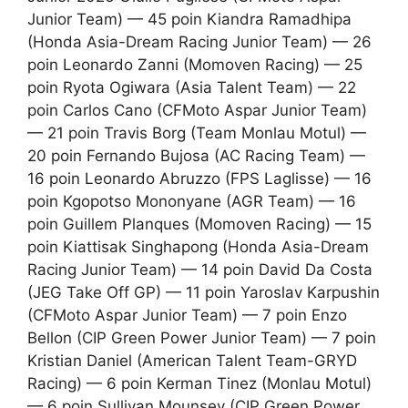
Junior Team) — 45 poin Kiandra Ramadhipa
(Honda Asia-Dream Racing Junior Team) — 26
poin Leonardo Zanni (Momoven Racing) — 25
poin Ryota Ogiwara (Asia Talent Team) — 22
poin Carlos Cano (CFMoto Aspar Junior Team)
— 21 poin Travis Borg (Team Monlau Motul) —
20 poin Fernando Bujosa (AC Racing Team) —
16 poin Leonardo Abruzzo (FPS Laglisse) — 16
poin Kgopotso Mononyane (AGR Team) — 16
poin Guillem Planques (Momoven Racing) — 15
poin Kiattisak Singhapong (Honda Asia-Dream
Racing Junior Team) — 14 poin David Da Costa
(JEG Take Off GP) — 11 poin Yaroslav Karpushin
(CFMoto Aspar Junior Team) — 7 poin Enzo
Bellon (CIP Green Power Junior Team) — 7 poin
Kristian Daniel (American Talent Team-GRYD
Racing) — 6 poin Kerman Tinez (Monlau Motul)
— 6 poin Sullivan Mounsey (CIP Green Power