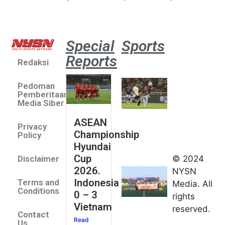
Special
Sports
Reports
Redaksi
Aston
Villa 3 -1
Pedoman
Indonesia
Pemberitaan
All Stars
Media Siber
August 2,
ASEAN
2026
Privacy
Championship
Jateng
Policy
Hyundai
juara
Cup
© 2024
Disclaimer
umum
2026.
NYSN
Kejurnas
Indonesia
Terms and
Media. All
Panahan
Conditions
0 – 3
rights
Junior di
Vietnam
reserved.
Kudus
Contact
Read
August 1,
Us