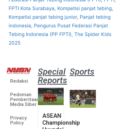
FPTI Kota Surabaya
,
Kompetisi panjat tebing
,
Kompetisi panjat tebing junior
,
Panjat tebing
indonesia
,
Pengurus Pusat Federasi Panjat
Tebing Indonesia (PP FPTI)
,
The Spider Kids
2025
Special
Sports
Reports
Redaksi
Aston
Villa 3 -1
Pedoman
Indonesia
Pemberitaan
All Stars
Media Siber
August 2,
ASEAN
2026
Privacy
Championship
Jateng
Policy