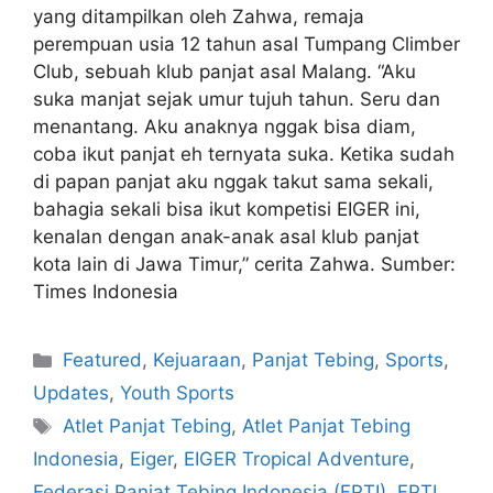
yang ditampilkan oleh Zahwa, remaja
perempuan usia 12 tahun asal Tumpang Climber
Club, sebuah klub panjat asal Malang. “Aku
suka manjat sejak umur tujuh tahun. Seru dan
menantang. Aku anaknya nggak bisa diam,
coba ikut panjat eh ternyata suka. Ketika sudah
di papan panjat aku nggak takut sama sekali,
bahagia sekali bisa ikut kompetisi EIGER ini,
kenalan dengan anak-anak asal klub panjat
kota lain di Jawa Timur,” cerita Zahwa. Sumber:
Times Indonesia
Featured
,
Kejuaraan
,
Panjat Tebing
,
Sports
,
Updates
,
Youth Sports
Atlet Panjat Tebing
,
Atlet Panjat Tebing
Indonesia
,
Eiger
,
EIGER Tropical Adventure
,
Federasi Panjat Tebing Indonesia (FPTI)
,
FPTI
,