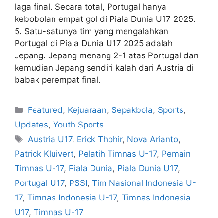
laga final. Secara total, Portugal hanya
kebobolan empat gol di Piala Dunia U17 2025.
5. Satu-satunya tim yang mengalahkan
Portugal di Piala Dunia U17 2025 adalah
Jepang. Jepang menang 2-1 atas Portugal dan
kemudian Jepang sendiri kalah dari Austria di
babak perempat final.
Featured
,
Kejuaraan
,
Sepakbola
,
Sports
,
Updates
,
Youth Sports
Austria U17
,
Erick Thohir
,
Nova Arianto
,
Patrick Kluivert
,
Pelatih Timnas U-17
,
Pemain
Timnas U-17
,
Piala Dunia
,
Piala Dunia U17
,
Portugal U17
,
PSSI
,
Tim Nasional Indonesia U-
17
,
Timnas Indonesia U-17
,
Timnas Indonesia
U17
,
Timnas U-17