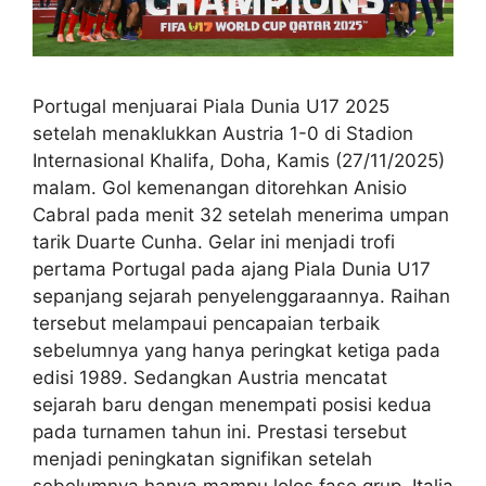
Portugal menjuarai Piala Dunia U17 2025
setelah menaklukkan Austria 1-0 di Stadion
Internasional Khalifa, Doha, Kamis (27/11/2025)
malam. Gol kemenangan ditorehkan Anisio
Cabral pada menit 32 setelah menerima umpan
tarik Duarte Cunha. Gelar ini menjadi trofi
pertama Portugal pada ajang Piala Dunia U17
sepanjang sejarah penyelenggaraannya. Raihan
tersebut melampaui pencapaian terbaik
sebelumnya yang hanya peringkat ketiga pada
edisi 1989. Sedangkan Austria mencatat
sejarah baru dengan menempati posisi kedua
pada turnamen tahun ini. Prestasi tersebut
menjadi peningkatan signifikan setelah
sebelumnya hanya mampu lolos fase grup. Italia