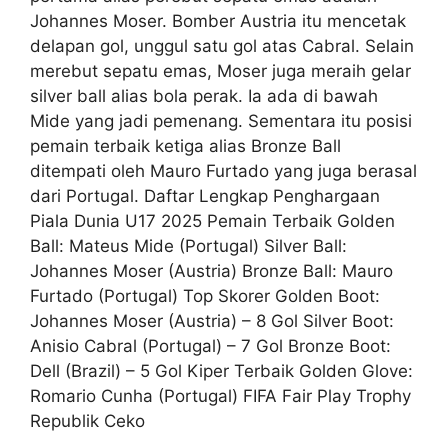
Johannes Moser. Bomber Austria itu mencetak
delapan gol, unggul satu gol atas Cabral. Selain
merebut sepatu emas, Moser juga meraih gelar
silver ball alias bola perak. Ia ada di bawah
Mide yang jadi pemenang. Sementara itu posisi
pemain terbaik ketiga alias Bronze Ball
ditempati oleh Mauro Furtado yang juga berasal
dari Portugal. Daftar Lengkap Penghargaan
Piala Dunia U17 2025 Pemain Terbaik Golden
Ball: Mateus Mide (Portugal) Silver Ball:
Johannes Moser (Austria) Bronze Ball: Mauro
Furtado (Portugal) Top Skorer Golden Boot:
Johannes Moser (Austria) – 8 Gol Silver Boot:
Anisio Cabral (Portugal) – 7 Gol Bronze Boot:
Dell (Brazil) – 5 Gol Kiper Terbaik Golden Glove:
Romario Cunha (Portugal) FIFA Fair Play Trophy
Republik Ceko