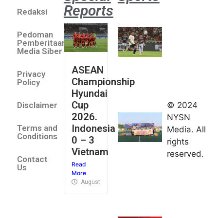
Reports
Redaksi
Aston
Villa 3 -1
Pedoman
Indonesia
Pemberitaan
All Stars
Media Siber
August 2,
ASEAN
2026
Privacy
Championship
Jateng
Policy
Hyundai
juara
Cup
© 2024
Disclaimer
umum
2026.
NYSN
Kejurnas
Indonesia
Terms and
Media. All
Panahan
Conditions
0 – 3
rights
Junior di
Vietnam
reserved.
Kudus
Contact
Read
August 1,
Us
More
2026
August 4, 2026
FIBA U18
Asia Cup
2026