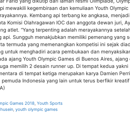
ar Farid yang dikutip dari laman resmi Olimpiade, Olym
api mewakili kegembiraan dan kemuliaan Youth Olymp
erayakannya. Kembang api terbang ke angkasa, menjadi 
ta Komisi Olahragawan IOC dan anggota dewan juri, Ay
ang atlet. “Yang terpenting adalah merayakannya setel
api. Sungguh menakjubkan memiliki pemenang yang se
rta termuda yang memenangkan kompetisi ini sejak dia
ng untuk menghadiri acara pembukaan dan menyaksikan
ada ajang Youth Olympic Games di Buenos Aires, ajang
 juga memilih 2 desain runner up. Di tempat kedua yakni 
entara di tempat ketiga merupakan karya Damien Perrin
 pemuda Indonesia yang lain untuk terus berfikir kre
HA)
ympic Games 2018
,
Youth Sports
 husein
,
youth olympic games