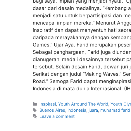
bagi saya. Impian yang menjadi nyata.” Uj
dasar dari desain medalinya. “Kembang 
menjadi satu untuk berpartisipasi dan m
mencapai impian mereka.” Menurut Anggo
inspiratif dan dapat menyentuh hati seor
daripada merayakannya dengan kembang 
Games.” Ujar Aya. Farid merupakan pese
Sebagai penghargaan, Farid juga diunda
dianugerahi medali desainnya tersebut p
tersebut. Selain desain Farid, dewan juri
Serikat dengan judul “Making Waves.” Sem
Road.” Semoga Farid dapat menginspirasi
Indonesia di mata dunia Internasional. (I
Inspirasi
,
Youth Arround The World
,
Youth Ol
Buenos Aires
,
indonesia
,
juara
,
muhamad farid
Leave a comment