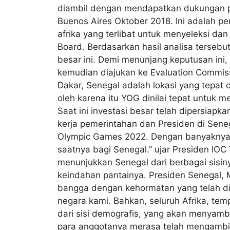
diambil dengan mendapatkan dukungan p
Buenos Aires Oktober 2018. Ini adalah p
afrika yang terlibat untuk menyeleksi da
Board. Berdasarkan hasil analisa terseb
besar ini. Demi menunjang keputusan ini,
kemudian diajukan ke Evaluation Commiss
Dakar, Senegal adalah lokasi yang tepat d
oleh karena itu YOG dinilai tepat untuk
Saat ini investasi besar telah dipersia
kerja pemerintahan dan Presiden di Sene
Olympic Games 2022. Dengan banyaknya ka
saatnya bagi Senegal.” ujar Presiden IOC
menunjukkan Senegal dari berbagai sisiny
keindahan pantainya. Presiden Senegal, 
bangga dengan kehormatan yang telah d
negara kami. Bahkan, seluruh Afrika, t
dari sisi demografis, yang akan menyambu
para anggotanya merasa telah mengambil