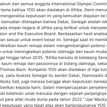
enuh dari semua anggota International Olympic Commi
ertama kalinya YOG akan diadakan di Afrika. Demi menu
n menganalisa keputusan ini yang kemudian diajukan ke
ut kemudian ditetapkan bahwa Dakar, Senegal adalah lok
 ada empat negara di afrika yang terlibat untuk menyel
ion and the Executive Board. Berdasarkan hasil anali
an sesuai untuk event besar ini. Senegal saat ini memil
 melibatkan kaum remaja dalam mengembangkan potensi 
pkan untuk meningkatkan potensi olahraga dan kaum mud
gal hingga tahun 2035. “Afrika bersatu di belakang Sen
um remaja dan passionnya di bidang olahraga, sekarang
 Thomas Bach. Kompetisi YOG akan diadakan di tiga kot
a, yaitu ibukota Senegal itu sendiri Dakar, Diamniadio 
Macky Sall, juga merasa bangga akan keputusan bersej
iberikan kepada kami, dalam mempercayakan penyelen
empat kelahiran umat manusia dengan sejarah panjangn
t para atlet muda dunia pada tahun 2022.” Ujar Macky 
 keputusan yang tepat atas akan berlangsungnya YOG d