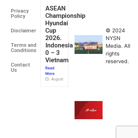
August 2,
ASEAN
2026
Privacy
Championship
Jateng
Policy
Hyundai
juara
Cup
© 2024
Disclaimer
umum
2026.
NYSN
Kejurnas
Indonesia
Terms and
Media. All
Panahan
Conditions
0 – 3
rights
Junior di
Vietnam
reserved.
Kudus
Contact
Read
August 1,
Us
More
2026
August 4, 2026
FIBA U18
Asia Cup
2026
tetapkan
jadwal da
pembagia
grup
August 1,