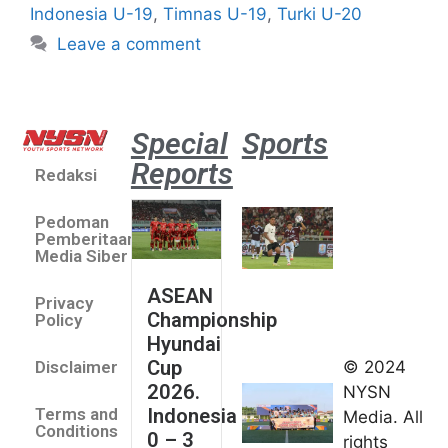
Indonesia U-19
,
Timnas U-19
,
Turki U-20
Leave a comment
Special
Sports
Reports
Redaksi
Aston
Villa 3 -1
Pedoman
Indonesia
Pemberitaan
All Stars
Media Siber
August 2,
ASEAN
2026
Privacy
Championship
Jateng
Policy
Hyundai
juara
Cup
© 2024
Disclaimer
umum
2026.
NYSN
Kejurnas
Indonesia
Terms and
Media. All
Panahan
Conditions
0 – 3
rights
Junior di