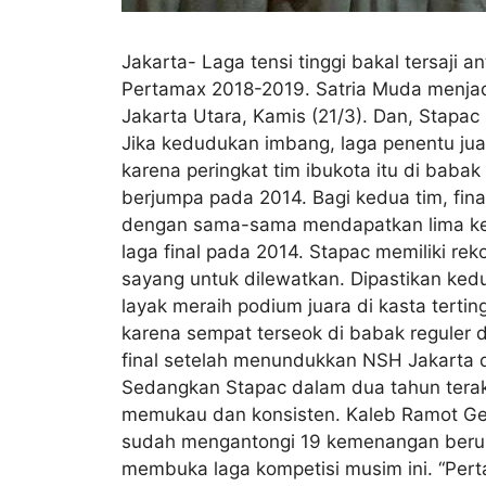
Jakarta- Laga tensi tinggi bakal tersaji 
Pertamax 2018-2019. Satria Muda menjad
Jakarta Utara, Kamis (21/3). Dan, Stapa
Jika kedudukan imbang, laga penentu jua
karena peringkat tim ibukota itu di babak 
berjumpa pada 2014. Bagi kedua tim, final
dengan sama-sama mendapatkan lima kem
laga final pada 2014. Stapac memiliki rekor
sayang untuk dilewatkan. Dipastikan ke
layak meraih podium juara di kasta tertin
karena sempat terseok di babak reguler 
final setelah menundukkan NSH Jakarta d
Sedangkan Stapac dalam dua tahun terakhi
memukau dan konsisten. Kaleb Ramot Gem
sudah mengantongi 19 kemenangan beruntu
membuka laga kompetisi musim ini. “Perta