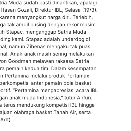
ria Muda sudah pasti dinantikan, apalagi
r Hasan Gozali, Direktur IBL, Selasa (19/3).
arena menyangkut harga diri. Terlebih,
 juga tak ambil pusing dengan rekor musim
latih Stapac, menganggap Satria Muda
nding kami. Stapac adalah underdog di
final, namun Zibenas mengaku tak puas
inal. Anak-anak masih sering melakukan
Savon Goodman melawan raksasa Satria
para pemain kedua tim. Dalam kesempatan
an Pertamina melalui produk Pertamax
berkompetisi antar pemain bola basket
portif. “Pertamina mengapresiasi acara IBL
an anak muda Indonesia,” tutur Arifun.
a terus mendukung kompetisi IBL hingga
ajuan olahraga basket Tanah Air, serta
(Adt)