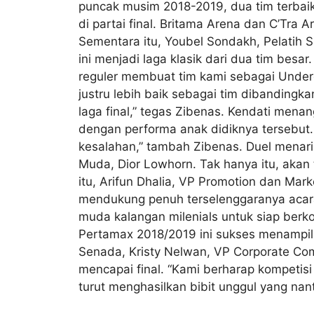
puncak musim 2018-2019, dua tim terbaik 
di partai final. Britama Arena dan C’Tra Ar
Sementara itu, Youbel Sondakh, Pelatih 
ini menjadi laga klasik dari dua tim besa
reguler membuat tim kami sebagai Underdo
justru lebih baik sebagai tim dibandingk
laga final,” tegas Zibenas. Kendati men
dengan performa anak didiknya tersebut.
kesalahan,” tambah Zibenas. Duel menari
Muda, Dior Lowhorn. Tak hanya itu, akan
itu, Arifun Dhalia, VP Promotion dan Ma
mendukung penuh terselenggaranya acara
muda kalangan milenials untuk siap berkom
Pertamax 2018/2019 ini sukses menampilk
Senada, Kristy Nelwan, VP Corporate Co
mencapai final. “Kami berharap kompetisi
turut menghasilkan bibit unggul yang na