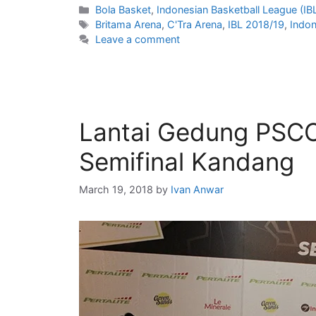
Bola Basket
,
Indonesian Basketball League (IB
Britama Arena
,
C'Tra Arena
,
IBL 2018/19
,
Indon
Leave a comment
Lantai Gedung PSCC
Semifinal Kandang
March 19, 2018
by
Ivan Anwar