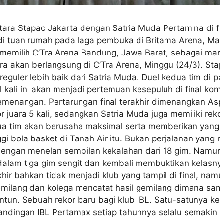
antara Stapac Jakarta dengan Satria Muda Pertamina di f
i tuan rumah pada laga pembuka di Britama Arena, Mah
c memilih C’Tra Arena Bandung, Jawa Barat, sebagai m
ra akan berlangsung di C’Tra Arena, Minggu (24/3). St
reguler lebih baik dari Satria Muda. Duel kedua tim di pa
 kali ini akan menjadi pertemuan kesepuluh di final kom
enangan. Pertarungan final terakhir dimenangkan Asp
 juara 5 kali, sedangkan Satria Muda juga memiliki rekor 
dua tim akan berusaha maksimal serta memberikan yang
ggi bola basket di Tanah Air itu. Bukan perjalanan yan
dengan menelan sembilan kekalahan dari 18 gim. Namun 
alam tiga gim sengit dan kembali membuktikan kelasny
r bahkan tidak menjadi klub yang tampil di final, namu
ilang dan kolega mencatat hasil gemilang dimana sam
n. Sebuah rekor baru bagi klub IBL. Satu-satunya keka
ndingan IBL Pertamax setiap tahunnya selalu semakin me