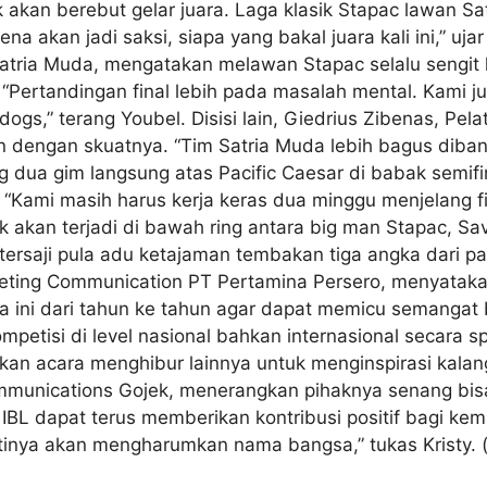
akan berebut gelar juara. Laga klasik Stapac lawan Sat
ena akan jadi saksi, siapa yang bakal juara kali ini,” uja
Satria Muda, mengatakan melawan Stapac selalu sengit k
r. “Pertandingan final lebih pada masalah mental. Kami
gs,” terang Youbel. Disisi lain, Giedrius Zibenas, Pe
an dengan skuatnya. “Tim Satria Muda lebih bagus diba
ang dua gim langsung atas Pacific Caesar di babak semi
 “Kami masih harus kerja keras dua minggu menjelang f
k akan terjadi di bawah ring antara big man Stapac, 
 tersaji pula adu ketajaman tembakan tiga angka dari 
rketing Communication PT Pertamina Persero, menyatak
 ini dari tahun ke tahun agar dapat memicu semangat 
petisi di level nasional bahkan internasional secara s
an acara menghibur lainnya untuk menginspirasi kalang
mmunications Gojek, menerangkan pihaknya senang bis
 IBL dapat terus memberikan kontribusi positif bagi kem
ntinya akan mengharumkan nama bangsa,” tukas Kristy. 