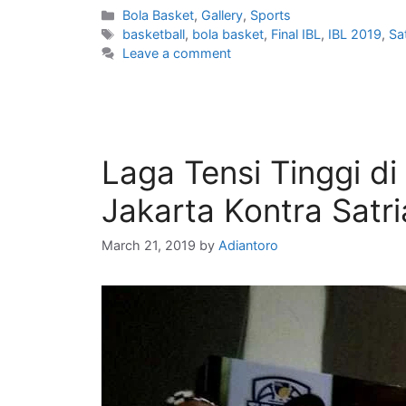
Bola Basket
,
Gallery
,
Sports
basketball
,
bola basket
,
Final IBL
,
IBL 2019
,
Sa
Leave a comment
Laga Tensi Tinggi di
Jakarta Kontra Sat
March 21, 2019
by
Adiantoro