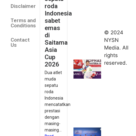
Saitama
roda
Disclaimer
Asia Cup
Indonesia
2026
sabet
Terms and
August 9,
Conditions
emas
2026
© 2024
di
Indonesia
Contact
NYSN
Saitama
kirim tiga
Us
Media. All
Asia
lifter
rights
Cup
muda ke
reserved.
2026
Kejuaraan
Dua atlet
Asia
muda
Junior
sepatu
2026
roda
August 9,
Indonesia
2026
mencatatkan
Hydroplus
prestasi
Sirnas A
dengan
Jakarta
masing-
masing...
2026: PB
Read