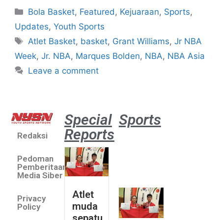
Bola Basket
,
Featured
,
Kejuaraan
,
Sports
,
Updates
,
Youth Sports
Atlet Basket
,
basket
,
Grant Williams
,
Jr NBA
Week
,
Jr. NBA
,
Marques Bolden
,
NBA
,
NBA Asia
Leave a comment
Special
Sports
Reports
Redaksi
Atlet
muda
Pedoman
sepatu
Pemberitaan
roda
Media Siber
Indonesia
Atlet
Privacy
sabet
muda
Policy
emas di
sepatu