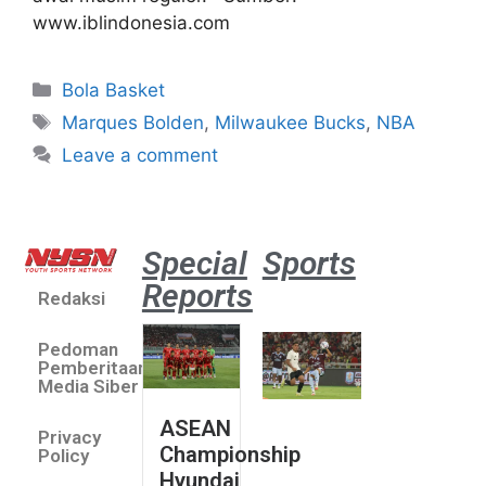
www.iblindonesia.com
Bola Basket
Marques Bolden
,
Milwaukee Bucks
,
NBA
Leave a comment
Special
Sports
Reports
Redaksi
Aston
Villa 3 -1
Pedoman
Indonesia
Pemberitaan
All Stars
Media Siber
August 2,
ASEAN
2026
Privacy
Championship
Jateng
Policy
Hyundai
juara