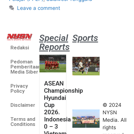
Leave a comment
Special
Sports
Reports
Redaksi
Aston
Villa 3 -1
Pedoman
Indonesia
Pemberitaan
All Stars
Media Siber
August 2,
ASEAN
2026
Privacy
Championship
Jateng
Policy
Hyundai
juara
Cup
© 2024
Disclaimer
umum
2026.
NYSN
Kejurnas
Indonesia
Terms and
Media. All
Panahan
Conditions
0 – 3
rights
Junior di
Vietnam