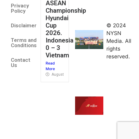
ASEAN
2026
Privacy
Championship
Jateng
Policy
Hyundai
juara
Cup
© 2024
Disclaimer
umum
2026.
NYSN
Kejurnas
Indonesia
Terms and
Media. All
Panahan
Conditions
0 – 3
rights
Junior di
Vietnam
reserved.
Kudus
Contact
Read
August 1,
Us
More
2026
August 4, 2026
FIBA U18
Asia Cup
2026
tetapkan
jadwal da
pembagia
grup
August 1,
2026