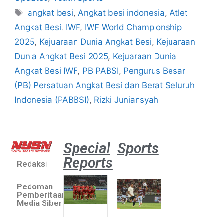
angkat besi
,
Angkat besi indonesia
,
Atlet
Angkat Besi
,
IWF
,
IWF World Championship
2025
,
Kejuaraan Dunia Angkat Besi
,
Kejuaraan
Dunia Angkat Besi 2025
,
Kejuaraan Dunia
Angkat Besi IWF
,
PB PABSI
,
Pengurus Besar
(PB) Persatuan Angkat Besi dan Berat Seluruh
Indonesia (PABBSI)
,
Rizki Juniansyah
Special
Sports
Reports
Redaksi
Aston
Villa 3 -1
Pedoman
Indonesia
Pemberitaan
All Stars
Media Siber
August 2,