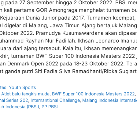
ung pada 27 September hingga 2 Oktober 2022. PBSI m
kan kali pertama GOR Amongraga menghelat turnamen bu
Kejuaraan Dunia Junior pada 2017. Turnamen keempat, 
l digelar di Malang, Jawa Timur. Ajang bertajuk Malang
6 Oktober 2022. Pramudya Kusumawardana akan dipas
Muhammad Rayhan Nur Fadillah. Ikhsan Leonardo Imanue
juara dari ajang tersebut. Kala itu, Ikhsan memenangka
hir, turnamen BWF Super 100 Indonesia Masters 2022 
n Denmark Open 2022 pada 18-23 Oktober 2022. Terakhi
at ganda putri Siti Fadia Silva Ramadhanti/Ribka Sugiart
tes
,
Youth Sports
,
Atlet bulu tangkis muda
,
BWF Super 100 Indonesia Masters 2022
nal Series 202
,
Internantional Challenge
,
Malang Indonesia Internat
uh Indonesia (PBSI)
,
PP PBSI