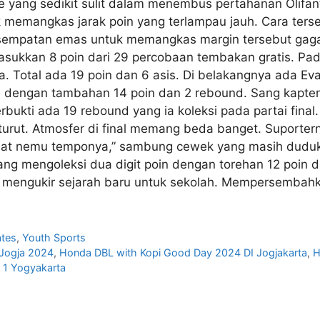
ce yang sedikit sulit dalam menembus pertahanan Olif
uk memangkas jarak poin yang terlampau jauh. Cara te
sempatan emas untuk memangkas margin tersebut gagal
kan 8 poin dari 29 percobaan tembakan gratis. Pada
 Total ada 19 poin dan 6 asis. Di belakangnya ada E
ita dengan tambahan 14 poin dan 2 rebound. Sang kapt
bukti ada 19 rebound yang ia koleksi pada partai final.
urut. Atmosfer di final memang beda banget. Suporternya
uat nemu temponya,” sambung cewek yang masih duduk 
ng mengoleksi dua digit poin dengan torehan 12 poin 
sil mengukir sejarah baru untuk sekolah. Mempersembahk
tes
,
Youth Sports
 Jogja 2024
,
Honda DBL with Kopi Good Day 2024 DI Jogjakarta
,
H
 1 Yogyakarta