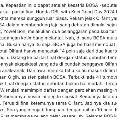
a. Kepastian ini didapat setelah kesatria BOSA -sebu
arta- partai final Honda DBL with Kopi Good Day 2024 
khta mereka sungguh luar biasa. Rekam jejak Olifant ya
A dalam membendung laju sang debutan dimulai sejak 
t, Yowel Son, melakukan dua pelanggaran pada kuarte
cadangan ketimbang melantai. Nah, di sana BOSA mulai 
a. Bukan hanya itu saja. BOSA juga berhasil membuat 
Total Olifant hanya mencetak 14 poin saja dari dua kuar
in. Datang ke partai final dengan status debutan ter
anyak ekspektasi yang ada di pundak penggawa Olifa
anak-anak. Dari awal mereka tahu kalau masuk di tim
san Gigih, asisten pelatih BOSA. Terbukti ada 41 turno
ak final dengan status debutan bukan hal mudah. Ter
ga Wisnujati memimpin daftar dengan perolehan masing-
Sebenarnya musim ini begitu spesial. Semuanya kita da
 Terus di final ketemunya sama Olifant. Jadinya kita s
owel Son yang menjadi tumpuan dengan raihan 10 poin
! Plus membawa pulang gelar kesepuluh. Selamat BOSA!