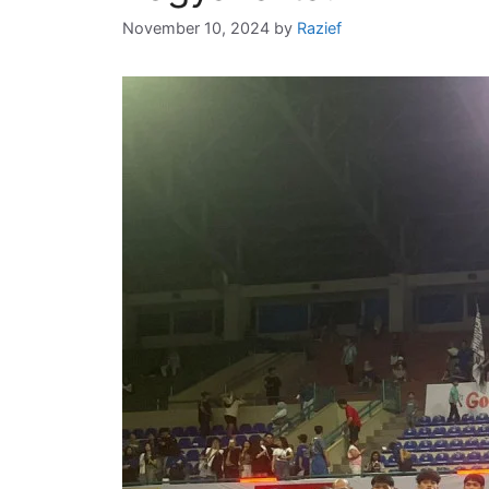
November 10, 2024
by
Razief