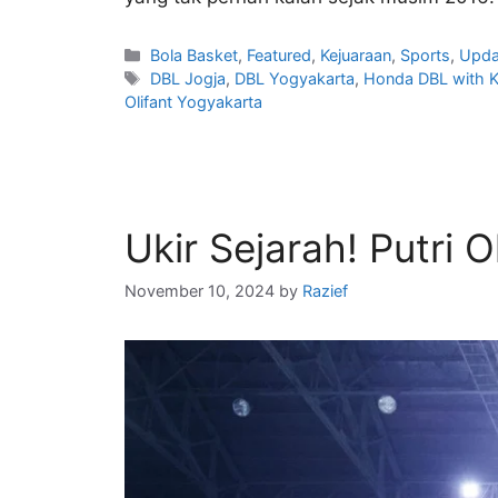
Bola Basket
,
Featured
,
Kejuaraan
,
Sports
,
Upda
DBL Jogja
,
DBL Yogyakarta
,
Honda DBL with K
Olifant Yogyakarta
Ukir Sejarah! Putri 
November 10, 2024
by
Razief