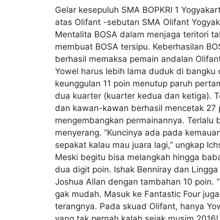
Gelar kesepuluh SMA BOPKRI 1 Yogyakart
atas Olifant -sebutan SMA Olifant Yogyak
Mentalita BOSA dalam menjaga teritori ta
membuat BOSA tersipu. Keberhasilan BOS
berhasil memaksa pemain andalan Olifan
Yowel harus lebih lama duduk di bangku 
keunggulan 11 poin menutup paruh pertam
dua kuarter (kuarter kedua dan ketiga). 
dan kawan-kawan berhasil mencetak 27 po
mengembangkan permainannya. Terlalu b
menyerang. “Kuncinya ada pada kemauan 
sepakat kalau mau juara lagi,” ungkap Ich
Meski begitu bisa melangkah hingga bab
dua digit poin. Ishak Benniray dan Ling
Joshua Allan dengan tambahan 10 poin. “
gak mudah. Masuk ke Fantastic Four juga.
terangnya. Pada skuad Olifant, hanya Y
yang tak pernah kalah sejak musim 2016