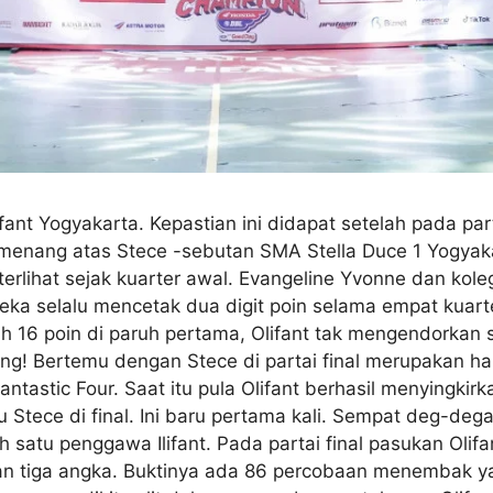
ant Yogyakarta. Kepastian ini didapat setelah pada pa
il menang atas Stece -sebutan SMA Stella Duce 1 Yogyak
erlihat sejak kuarter awal. Evangeline Yvonne dan kol
eka selalu mencetak dua digit poin selama empat kuarte
h 16 poin di paruh pertama, Olifant tak mengendorkan 
g! Bertemu dengan Stece di partai final merupakan hal 
stic Four. Saat itu pula Olifant berhasil menyingkirka
u Stece di final. Ini baru pertama kali. Sempat deg-de
ah satu penggawa Ilifant. Pada partai final pasukan Ol
n tiga angka. Buktinya ada 86 percobaan menembak yang 