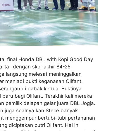
rtai final Honda DBL with Kopi Good Day
arta- dengan skor akhir 84-25
ega langsung melesat meninggalkan
r menjadi bukti keganasan Olifant.
serangan di babak kedua. Buktinya
baru bagi Olifant. Terakhir kali mereka
n pemilik delapan gelar juara DBL Jogja.
gan juga soalnya kan Stece banyak
ifant menggempur bertubi-tubi pertahanan
diciptakan putri Olifant. Hal ini