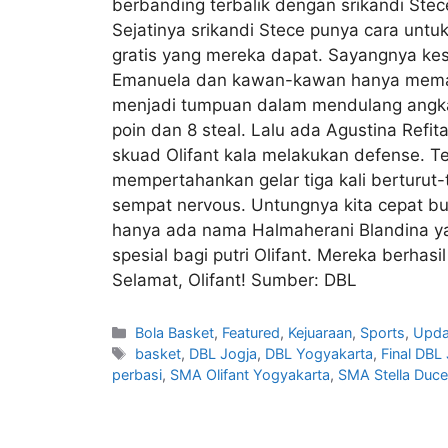
berbanding terbalik dengan srikandi Ste
Sejatinya srikandi Stece punya cara unt
gratis yang mereka dapat. Sayangnya ke
Emanuela dan kawan-kawan hanya memasuk
menjadi tumpuan dalam mendulang angka.
poin dan 8 steal. Lalu ada Agustina Ref
skuad Olifant kala melakukan defense. Ter
mempertahankan gelar tiga kali berturut-t
sempat nervous. Untungnya kita cepat b
hanya ada nama Halmaherani Blandina ya
spesial bagi putri Olifant. Mereka berha
Selamat, Olifant! Sumber: DBL
Bola Basket
,
Featured
,
Kejuaraan
,
Sports
,
Upda
basket
,
DBL Jogja
,
DBL Yogyakarta
,
Final DBL
perbasi
,
SMA Olifant Yogyakarta
,
SMA Stella Duce