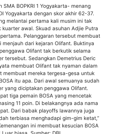
tan SMA BOPKRI 1 Yogyakarta- menang
DI Yogyakarta dengan skor akhir 62-37.
ng melantai pertama kali musim ini tak
kuarter awal. Skuad asuhan Adjie Putra
r pertama. Pelanggaran tersebut membuat
menjauh dari kejaran Olifant. Buktinya
penggawa Olifant tak berkutik selama
ter tersebut. Sedangkan Demetrius Deric
nyata membuat Olifant tak nyaman dalam
nt membuat mereka tergesa-gesa untuk
 BOSA itu apa. Dari awal semuanya sudah
ver yang diciptakan penggawa Olifant.
dapat tiga pemain BOSA yang mencetak
masing 11 poin. Di belakangnya ada nama
pat. Dari babak playoffs lawannya juga
udah terbiasa menghadapi gim-gim ketat,”
. Kemenangan ini membuat kesucian BOSA
 Luar biasa. Sumber: DBL