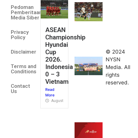
Villa 3 -1
Pedoman
Indonesia
Pemberitaan
All Stars
Media Siber
August 2,
ASEAN
2026
Privacy
Championship
Jateng
Policy
Hyundai
juara
Cup
© 2024
Disclaimer
umum
2026.
NYSN
Kejurnas
Indonesia
Terms and
Media. All
Panahan
Conditions
0 – 3
rights
Junior di
Vietnam
reserved.
Kudus
Contact
Read
August 1,
Us
More
2026
August 4, 2026
FIBA U18
Asia Cup
2026
tetapkan
jadwal da