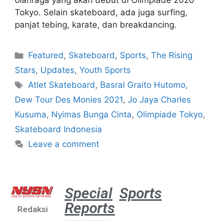
olahraga yang akan debut di Olimpiade 2020
Tokyo. Selain skateboard, ada juga surfing,
panjat tebing, karate, dan breakdancing.
Featured
,
Skateboard
,
Sports
,
The Rising
Stars
,
Updates
,
Youth Sports
Atlet Skateboard
,
Basral Graito Hutomo
,
Dew Tour Des Monies 2021
,
Jo Jaya Charles
Kusuma
,
Nyimas Bunga Cinta
,
Olimpiade Tokyo
,
Skateboard Indonesia
Leave a comment
Special
Sports
Reports
Redaksi
Aston