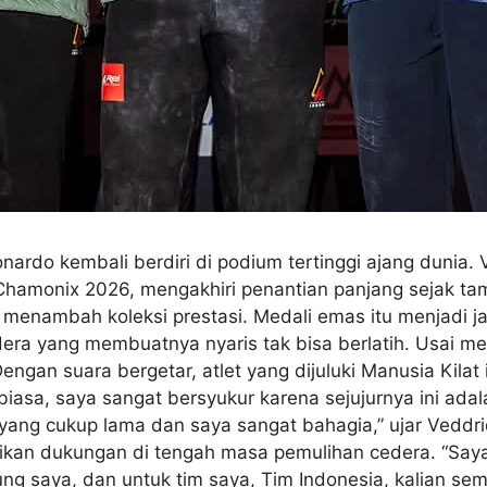
eonardo kembali berdiri di podium tertinggi ajang duni
hamonix 2026, mengakhiri penantian panjang sejak tamp
nambah koleksi prestasi. Medali emas itu menjadi jaw
dera yang membuatnya nyaris tak bisa berlatih. Usai m
an suara bergetar, atlet yang dijuluki Manusia Kilat 
biasa, saya sangat bersyukur karena sejujurnya ini ad
ang cukup lama dan saya sangat bahagia,” ujar Veddri
ikan dukungan di tengah masa pemulihan cedera. “Saya
 saya, dan untuk tim saya, Tim Indonesia, kalian sem