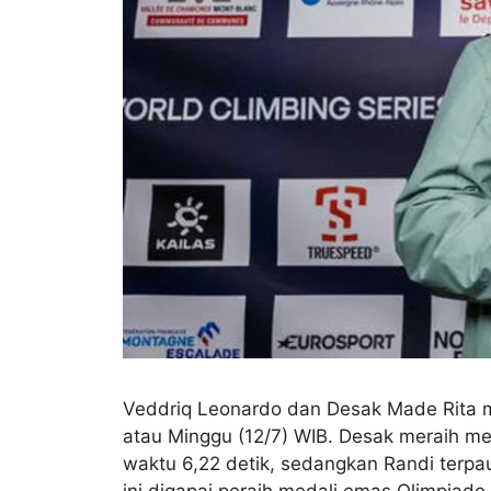
Veddriq Leonardo dan Desak Made Rita m
atau Minggu (12/7) WIB. Desak meraih med
waktu 6,22 detik, sedangkan Randi terpa
ini digapai peraih medali emas Olimpiad