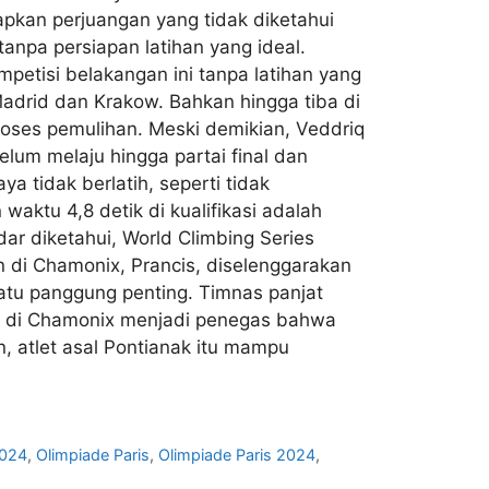
apkan perjuangan yang tidak diketahui
anpa persiapan latihan yang ideal.
petisi belakangan ini tanpa latihan yang
Madrid dan Krakow. Bahkan hingga tiba di
oses pemulihan. Meski demikian, Veddriq
lum melaju hingga partai final dan
a tidak berlatih, seperti tidak
ktu 4,8 detik di kualifikasi adalah
ar diketahui, World Climbing Series
n di Chamonix, Prancis, diselenggarakan
satu panggung penting. Timnas panjat
n di Chamonix menjadi penegas bahwa
, atlet asal Pontianak itu mampu
2024
,
Olimpiade Paris
,
Olimpiade Paris 2024
,