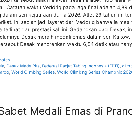
i. Catatan waktu Veddriq pada laga final adalah 4,89 d
lam seri kejuaraan dunia 2026. Atlet 29 tahun ini tera
kat. Ini seolah jadi isyarat dari Veddriq bahwa ia masih
terlihat dari prestasi kali ini. Sedangkan bagi Desak, 
elumnya Desak meraih medali emas dalam seri Kakow, Po
i tersebut Desak menorehkan waktu 6,54 detik atau han
dates
sia
,
Desak Made Rita
,
Federasi Panjat Tebing Indonesia (FPTI)
,
olim
nardo
,
World Climbing Series
,
World Climbing Series Chamonix 202
 Sabet Medali Emas di Pranc