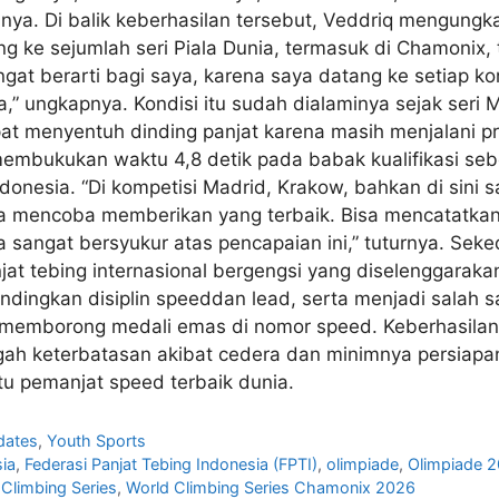
anya. Di balik keberhasilan tersebut, Veddriq mengungk
ke sejumlah seri Piala Dunia, termasuk di Chamonix, t
at berarti bagi saya, karena saya datang ke setiap kom
,” ungkapnya. Kondisi itu sudah dialaminya sejak seri 
t menyentuh dinding panjat karena masih menjalani pr
mbukukan waktu 4,8 detik pada babak kualifikasi sebe
nesia. “Di kompetisi Madrid, Krakow, bahkan di sini say
a mencoba memberikan yang terbaik. Bisa mencatatkan wa
sangat bersyukur atas pencapaian ini,” tuturnya. Seked
at tebing internasional bergengsi yang diselenggaraka
ndingkan disiplin speeddan lead, serta menjadi salah 
n memborong medali emas di nomor speed. Keberhasila
ngah keterbatasan akibat cedera dan minimnya persiapan
tu pemanjat speed terbaik dunia.
dates
,
Youth Sports
sia
,
Federasi Panjat Tebing Indonesia (FPTI)
,
olimpiade
,
Olimpiade 
Climbing Series
,
World Climbing Series Chamonix 2026