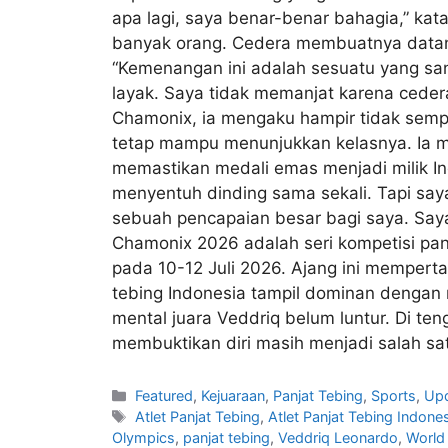
apa lagi, saya benar-benar bahagia,” kat
banyak orang. Cedera membuatnya datang 
“Kemenangan ini adalah sesuatu yang sang
layak. Saya tidak memanjat karena cedera
Chamonix, ia mengaku hampir tidak sempa
tetap mampu menunjukkan kelasnya. Ia me
memastikan medali emas menjadi milik Indo
menyentuh dinding sama sekali. Tapi say
sebuah pencapaian besar bagi saya. Saya 
Chamonix 2026 adalah seri kompetisi panj
pada 10-12 Juli 2026. Ajang ini memperta
tebing Indonesia tampil dominan denga
mental juara Veddriq belum luntur. Di te
membuktikan diri masih menjadi salah sa
Featured
,
Kejuaraan
,
Panjat Tebing
,
Sports
,
Up
Atlet Panjat Tebing
,
Atlet Panjat Tebing Indone
Olympics
,
panjat tebing
,
Veddriq Leonardo
,
World 