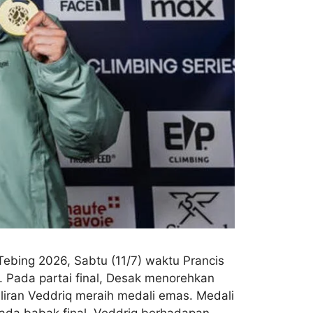
ebing 2026, Sabtu (11/7) waktu Prancis
i. Pada partai final, Desak menorehkan
liran Veddriq meraih medali emas. Medali
Pada babak final, Veddriq berhadapan