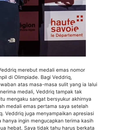
a. Veddriq merebut medali emas nomor
il di Olimpiade. Bagi Veddriq,
aban atas masa-masa sulit yang ia lalui
enerima medali, Veddriq tampak tak
itu mengaku sangat bersyukur akhirnya
alah medali emas pertama saya setelah
q. Veddriq juga menyampaikan apresiasi
 hanya ingin mengucapkan terima kasih
ua hebat. Saya tidak tahu harus berkata