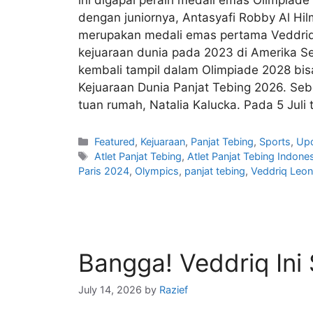
dengan juniornya, Antasyafi Robby Al Hilm
merupakan medali emas pertama Veddriq da
kejuaraan dunia pada 2023 di Amerika Seri
kembali tampil dalam Olimpiade 2028 bisa 
Kejuaraan Dunia Panjat Tebing 2026. Seb
tuan rumah, Natalia Kalucka. Pada 5 Jul
Featured
,
Kejuaraan
,
Panjat Tebing
,
Sports
,
Up
Atlet Panjat Tebing
,
Atlet Panjat Tebing Indone
Paris 2024
,
Olympics
,
panjat tebing
,
Veddriq Leo
Bangga! Veddriq Ini
July 14, 2026
by
Razief