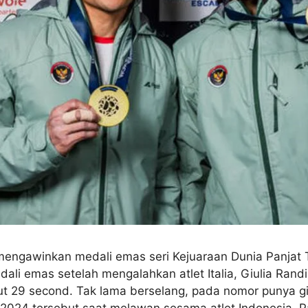
engawinkan medali emas seri Kejuaraan Dunia Panjat T
ali emas setelah mengalahkan atlet Italia, Giulia Rand
ut 29 second. Tak lama berselang, pada nomor punya gi
e 2024 tersebut saat melawan sesama atlet Indonesia. 