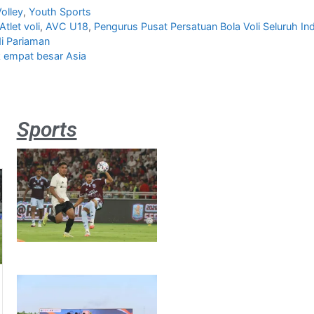
olley
,
Youth Sports
Atlet voli
,
AVC U18
,
Pengurus Pusat Persatuan Bola Voli Seluruh In
di Pariaman
 empat besar Asia
Sports
Aston
Villa 3 -1
Indonesia
All Stars
August 2,
2026
Jateng
juara
umum
Kejurnas