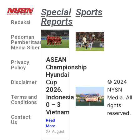
Special
Sports
Reports
Redaksi
Aston
Villa 3 -1
Pedoman
Indonesia
Pemberitaan
All Stars
Media Siber
August 2,
ASEAN
2026
Privacy
Championship
Jateng
Policy
Hyundai
juara
Cup
© 2024
Disclaimer
umum
2026.
NYSN
Kejurnas
Indonesia
Terms and
Media. All
Panahan
Conditions
0 – 3
rights
Junior di
Vietnam
reserved.
Kudus
Contact
Read
August 1,
Us
More
2026
August 4, 2026
FIBA U18