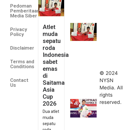
muda
Pedoman
sepatu
Pemberitaan
roda
Media Siber
Indonesia
Atlet
Privacy
sabet
muda
Policy
emas di
sepatu
Saitama
roda
Disclaimer
Asia Cup
Indonesia
2026
sabet
Terms and
August 9,
Conditions
emas
2026
© 2024
di
Indonesia
Contact
NYSN
Saitama
kirim tiga
Us
Media. All
Asia
lifter
rights
Cup
muda ke
reserved.
2026
Kejuaraan
Dua atlet
Asia
muda
Junior
sepatu
2026
roda