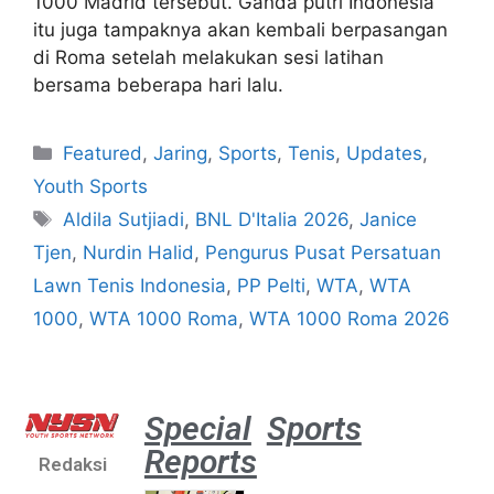
1000 Madrid tersebut. Ganda putri Indonesia
itu juga tampaknya akan kembali berpasangan
di Roma setelah melakukan sesi latihan
bersama beberapa hari lalu.
Featured
,
Jaring
,
Sports
,
Tenis
,
Updates
,
Youth Sports
Aldila Sutjiadi
,
BNL D'Italia 2026
,
Janice
Tjen
,
Nurdin Halid
,
Pengurus Pusat Persatuan
Lawn Tenis Indonesia
,
PP Pelti
,
WTA
,
WTA
1000
,
WTA 1000 Roma
,
WTA 1000 Roma 2026
Special
Sports
Reports
Redaksi
Atlet