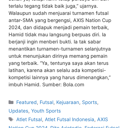
terlalu tegang tidak baik juga,” ujarnya.
Walaupun sudah menjuarai turnamen futsal
antar-SMA yang bergengsi, AXIS Nation Cup
2024, dan didapuk menjadi pemain terbaik,
Hamid tidak mau langsung berpuas diri. Ia
berjanji ingin menberi bukti. Ia tak sabar
menantikan turnamen-turnamen selanjutnya
untuk menunjukan dirinya memang pemain
yang terbaik. “Ya, tentunya saya akan terus
latihan, karena akan selalu ada kompetisi-
kompetisi lainnya yang harus dimenangkan,”
imbuh Hamid. Sumber: Bola.com
Featured
,
Futsal
,
Kejuaraan
,
Sports
,
Updates
,
Youth Sports
Atlet Futsal
,
Atlet Futsal Indonesia
,
AXIS
Nation Cup 2024
,
Dito Ariotedjo
,
Federasi Futsal