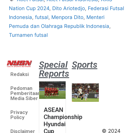
Nation Cup 2024
,
Dito Ariotedjo
,
Federasi Futsal
Indonesia
,
futsal
,
Menpora Dito
,
Menteri
Pemuda dan Olahraga Republik Indonesia
,
Turnamen futsal
Special
Sports
Reports
Redaksi
Aston
Villa 3 -1
Pedoman
Indonesia
Pemberitaan
All Stars
Media Siber
August 2,
ASEAN
2026
Privacy
Championship
Jateng
Policy
Hyundai
juara
Cup
© 2024
Disclaimer
umum