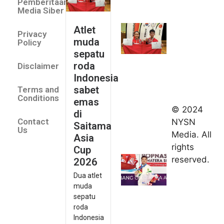
Pemberitaan
roda
Media Siber
Indonesia
Atlet
Privacy
sabet
muda
Policy
emas di
sepatu
Saitama
roda
Disclaimer
Asia Cup
Indonesia
2026
sabet
Terms and
August 9,
Conditions
emas
2026
© 2024
di
Indonesia
Contact
NYSN
Saitama
kirim tiga
Us
Media. All
Asia
lifter
rights
Cup
muda ke
reserved.
2026
Kejuaraan
Dua atlet
Asia
muda
Junior
sepatu
2026
roda
August 9,
Indonesia
2026