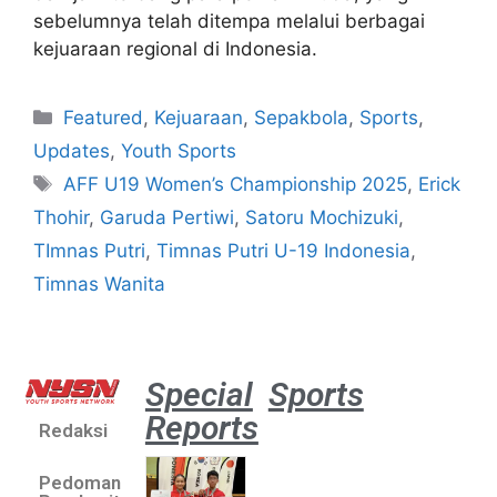
sebelumnya telah ditempa melalui berbagai
kejuaraan regional di Indonesia.
Featured
,
Kejuaraan
,
Sepakbola
,
Sports
,
Updates
,
Youth Sports
AFF U19 Women’s Championship 2025
,
Erick
Thohir
,
Garuda Pertiwi
,
Satoru Mochizuki
,
TImnas Putri
,
Timnas Putri U-19 Indonesia
,
Timnas Wanita
Special
Sports
Reports
Redaksi
Atlet
muda
Pedoman
sepatu