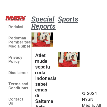
Special
Sports
Reports
Redaksi
Atlet
muda
Pedoman
sepatu
Pemberitaan
roda
Media Siber
Indonesia
Atlet
Privacy
sabet
muda
Policy
emas di
sepatu
Saitama
roda
Disclaimer
Asia Cup
Indonesia
2026
sabet
Terms and
August 9,
Conditions
emas
2026
© 2024
di
Indonesia
Contact
NYSN
Saitama
kirim tiga
Us
Media. All