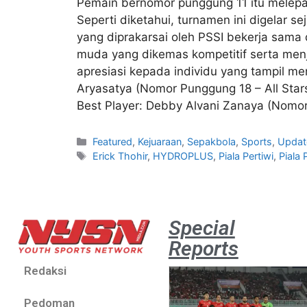
Pemain bernomor punggung 11 itu melepask
Seperti diketahui, turnamen ini digelar se
yang diprakarsai oleh PSSI bekerja sam
muda yang dikemas kompetitif serta menj
apresiasi kepada individu yang tampil me
Aryasatya (Nomor Punggung 18 – All Star
Best Player: Debby Alvani Zanaya (Nomor 
Featured
,
Kejuaraan
,
Sepakbola
,
Sports
,
Updat
Erick Thohir
,
HYDROPLUS
,
Piala Pertiwi
,
Piala 
Special
Reports
Redaksi
Pedoman