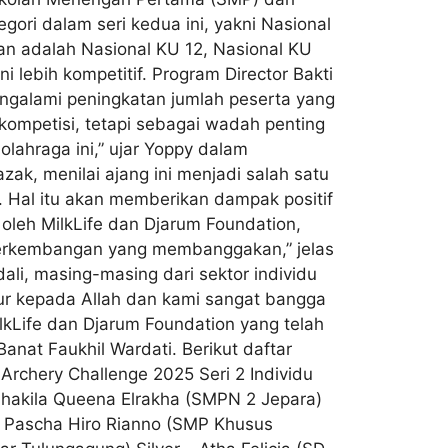
ori dalam seri kedua ini, yakni Nasional
kan adalah Nasional KU 12, Nasional KU
 lebih kompetitif. Program Director Bakti
ngalami peningkatan jumlah peserta yang
kompetisi, tetapi sebagai wadah penting
lahraga ini,” ujar Yoppy dalam
ak, menilai ajang ini menjadi salah satu
. Hal itu akan memberikan dampak positif
leh MilkLife dan Djarum Foundation,
n perkembangan yang membanggakan,” jelas
li, masing-masing dari sektor individu
kur kepada Allah dan kami sangat bangga
lkLife dan Djarum Foundation yang telah
nat Faukhil Wardati. Berikut daftar
rchery Challenge 2025 Seri 2 Individu
 Shakila Queena Elrakha (SMPN 2 Jepara)
 – Pascha Hiro Rianno (SMP Khusus