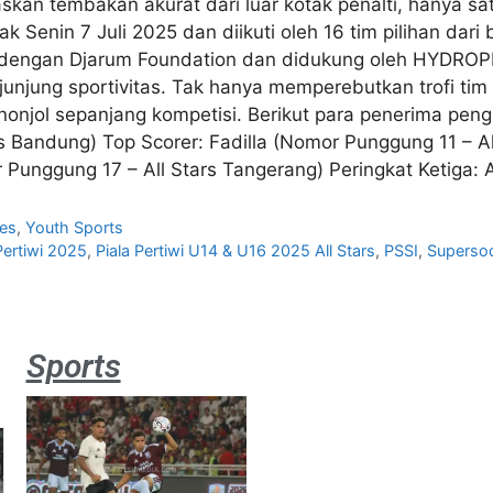
an tembakan akurat dari luar kotak penalti, hanya sat
jak Senin 7 Juli 2025 dan diikuti oleh 16 tim pilihan dar
a dengan Djarum Foundation dan didukung oleh HYDROP
unjung sportivitas. Tak hanya memperebutkan trofi tim 
nonjol sepanjang kompetisi. Berikut para penerima peng
s Bandung) Top Scorer: Fadilla (Nomor Punggung 11 – Al
Punggung 17 – All Stars Tangerang) Peringkat Ketiga: A
es
,
Youth Sports
Pertiwi 2025
,
Piala Pertiwi U14 & U16 2025 All Stars
,
PSSI
,
Superso
Sports
Aston
Villa 3 -1
Indonesia
All Stars