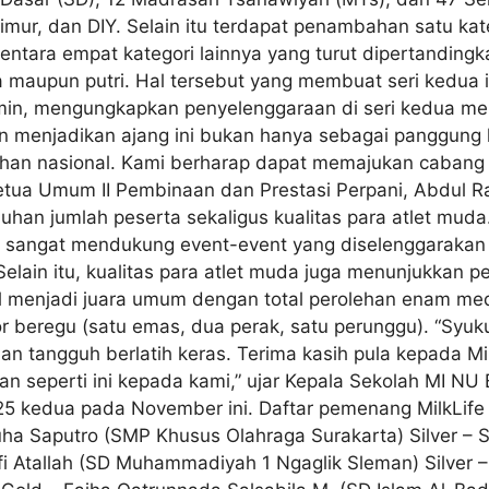
ur, dan DIY. Selain itu terdapat penambahan satu kateg
entara empat kategori lainnya yang turut dipertanding
 maupun putri. Hal tersebut yang membuat seri kedua ini
min, mengungkapkan penyelenggaraan di seri kedua me
gin menjadikan ajang ini bukan hanya sebagai panggung 
ahan nasional. Kami berharap dapat memajukan cabang o
etua Umum II Pembinaan dan Prestasi Perpani, Abdul Raz
han jumlah peserta sekaligus kualitas para atlet muda
 sangat mendukung event-event yang diselenggarakan o
Selain itu, kualitas para atlet muda juga menunjukka
 menjadi juara umum dengan total perolehan enam meda
r beregu (satu emas, dua perak, satu perunggu). “Syu
an tangguh berlatih keras. Terima kasih pula kepada Mi
seperti ini kepada kami,” ujar Kepala Sekolah MI NU Ba
5 kedua pada November ini. Daftar pemenang MilkLife A
Nuha Saputro (SMP Khusus Olahraga Surakarta) Silver –
fi Atallah (SD Muhammadiyah 1 Ngaglik Sleman) Silver