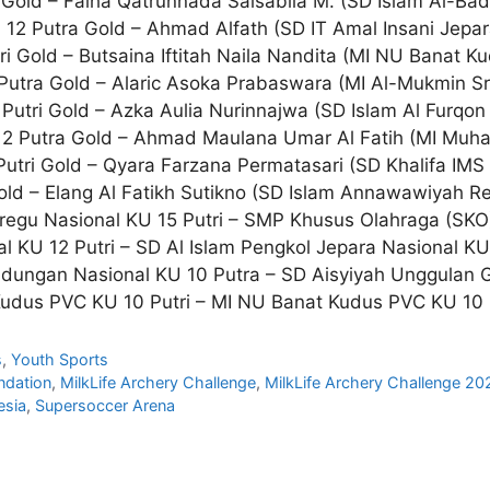
 Gold – Faiha Qatrunnada Salsabila M. (SD Islam Al-Bada
 12 Putra Gold – Ahmad Alfath (SD IT Amal Insani Jepar
ri Gold – Butsaina Iftitah Naila Nandita (MI NU Banat Kud
Putra Gold – Alaric Asoka Prabaswara (MI Al-Mukmin Sr
utri Gold – Azka Aulia Nurinnajwa (SD Islam Al Furqon
12 Putra Gold – Ahmad Maulana Umar Al Fatih (MI Muha
utri Gold – Qyara Farzana Permatasari (SD Khalifa IMS 
ld – Elang Al Fatikh Sutikno (SD Islam Annawawiyah R
egu Nasional KU 15 Putri – SMP Khusus Olahraga (SKO)
 KU 12 Putri – SD Al Islam Pengkol Jepara Nasional KU
ndungan Nasional KU 10 Putra – SD Aisyiyah Unggulan G
dus PVC KU 10 Putri – MI NU Banat Kudus PVC KU 10 P
s
,
Youth Sports
ndation
,
MilkLife Archery Challenge
,
MilkLife Archery Challenge 20
esia
,
Supersoccer Arena