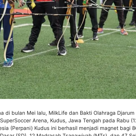
a di bulan Mei lalu, MilkLife dan Bakti Olahraga Djar
di SuperSoccer Arena, Kudus, Jawa Tengah pada Rabu (12
ia (Perpani) Kudus ini berhasil menjadi magnet bagi 8
ah Dasar (SD), 12 Madrasah Tsanawiyah (MTs), dan 47 