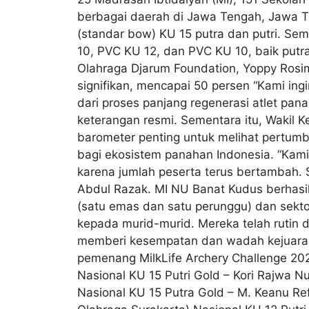
berbagai daerah di Jawa Tengah, Jawa Tim
(standar bow) KU 15 putra dan putri. Sem
10, PVC KU 12, dan PVC KU 10, baik putra
Olahraga Djarum Foundation, Yoppy Rosi
signifikan, mencapai 50 persen “Kami in
dari proses panjang regenerasi atlet pan
keterangan resmi. Sementara itu, Wakil K
barometer penting untuk melihat pertumbu
bagi ekosistem panahan Indonesia. “Kami
karena jumlah peserta terus bertambah. 
Abdul Razak. MI NU Banat Kudus berhasil
(satu emas dan satu perunggu) dan sekto
kepada murid-murid. Mereka telah rutin d
memberi kesempatan dan wadah kejuaraan 
pemenang MilkLife Archery Challenge 202
Nasional KU 15 Putri Gold – Kori Rajwa 
Nasional KU 15 Putra Gold – M. Keanu Re