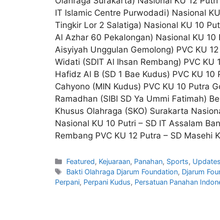
Olahraga Surakarta) Nasional KU 12 Putri
IT Islamic Centre Purwodadi) Nasional KU
Tingkir Lor 2 Salatiga) Nasional KU 10 Put
Al Azhar 60 Pekalongan) Nasional KU 10 
Aisyiyah Unggulan Gemolong) PVC KU 12 P
Widati (SDIT Al Ihsan Rembang) PVC KU 
Hafidz Al B (SD 1 Bae Kudus) PVC KU 10 P
Cahyono (MIN Kudus) PVC KU 10 Putra Go
Ramadhan (SIBI SD Ya Ummi Fatimah) Ber
Khusus Olahraga (SKO) Surakarta Nasional
Nasional KU 10 Putri – SD IT Assalam Ba
Rembang PVC KU 12 Putra – SD Masehi Ku
Featured
,
Kejuaraan
,
Panahan
,
Sports
,
Update
Bakti Olahraga Djarum Foundation
,
Djarum Fou
Perpani
,
Perpani Kudus
,
Persatuan Panahan Indon