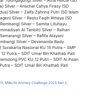
r Tulungagung) Silver – Atha Felicia (SD
a) Silver – Anschel Cahya Firasy (SD
us) Silver – Zalfa Zahrina Putri (SD Islam
agen) Silver – Restu Faqih Athaya (SD
 Rembang) Silver – Samita Lituhayu
mmadiyah Al Tanbih) Silver – Raihan
Semarang) Silver – Rafifa Atayani
embang) Silver – Devananda Bady
 Surakarta Nasional KU 15 Putra – SMP
 12 Putra – SDIT Umar Bin Khathab Pati
emolong PVC KU 12 Putri – SDIT Al Ihsan
utra – SDIT Umar Bin Khathab Pati
25
,
MilkLife Archery Challenge 2025 Seri 2
,