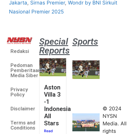
Jakarta
,
Sirnas Premier
,
Wondr by BNI Sirkuit
Nasional Premier 2025
Special
Sports
Reports
Redaksi
Aston
Villa 3 -1
Pedoman
Indonesia
Pemberitaan
All Stars
Media Siber
August 2,
Aston
2026
Privacy
Villa 3
Jateng
Policy
-1
juara
Indonesia
© 2024
Disclaimer
umum
All
NYSN
Kejurnas
Stars
Terms and
Media. All
Panahan
Conditions
rights
Junior di
Read