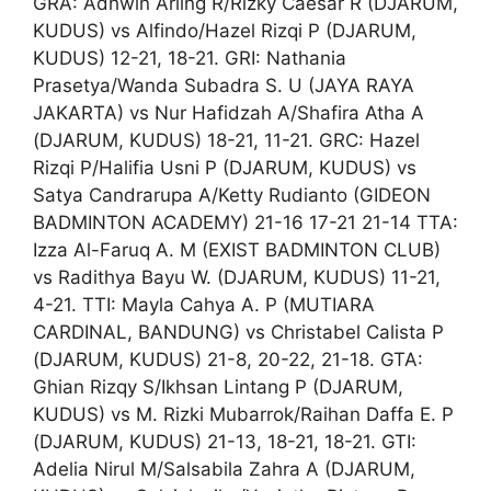
GRA: Adhwin Arling R/Rizky Caesar R (DJARUM,
KUDUS) vs Alfindo/Hazel Rizqi P (DJARUM,
KUDUS) 12-21, 18-21. GRI: Nathania
Prasetya/Wanda Subadra S. U (JAYA RAYA
JAKARTA) vs Nur Hafidzah A/Shafira Atha A
(DJARUM, KUDUS) 18-21, 11-21. GRC: Hazel
Rizqi P/Halifia Usni P (DJARUM, KUDUS) vs
Satya Candrarupa A/Ketty Rudianto (GIDEON
BADMINTON ACADEMY) 21-16 17-21 21-14 TTA:
Izza Al-Faruq A. M (EXIST BADMINTON CLUB)
vs Radithya Bayu W. (DJARUM, KUDUS) 11-21,
4-21. TTI: Mayla Cahya A. P (MUTIARA
CARDINAL, BANDUNG) vs Christabel Calista P
(DJARUM, KUDUS) 21-8, 20-22, 21-18. GTA:
Ghian Rizqy S/Ikhsan Lintang P (DJARUM,
KUDUS) vs M. Rizki Mubarrok/Raihan Daffa E. P
(DJARUM, KUDUS) 21-13, 18-21, 18-21. GTI:
Adelia Nirul M/Salsabila Zahra A (DJARUM,