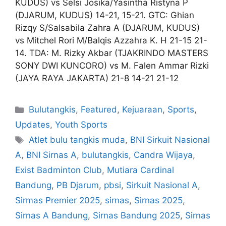
KUDUS) vs Selsi Josika/Yasintha Ristyna P
(DJARUM, KUDUS) 14-21, 15-21. GTC: Ghian
Rizqy S/Salsabila Zahra A (DJARUM, KUDUS)
vs Mitchel Rori M/Balqis Azzahra K. H 21-15 21-
14. TDA: M. Rizky Akbar (TJAKRINDO MASTERS
SONY DWI KUNCORO) vs M. Falen Ammar Rizki
(JAYA RAYA JAKARTA) 21-8 14-21 21-12
Bulutangkis
,
Featured
,
Kejuaraan
,
Sports
,
Updates
,
Youth Sports
Atlet bulu tangkis muda
,
BNI Sirkuit Nasional
A
,
BNI Sirnas A
,
bulutangkis
,
Candra Wijaya
,
Exist Badminton Club
,
Mutiara Cardinal
Bandung
,
PB Djarum
,
pbsi
,
Sirkuit Nasional A
,
Sirmas Premier 2025
,
sirnas
,
Sirnas 2025
,
Sirnas A Bandung
,
Sirnas Bandung 2025
,
Sirnas