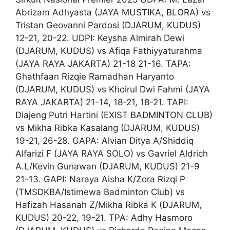
Abrizam Adhyasta (JAYA MUSTIKA, BLORA) vs
Tristan Geovanni Pardosi (DJARUM, KUDUS)
12-21, 20-22. UDPI: Keysha Almirah Dewi
(DJARUM, KUDUS) vs Afiqa Fathiyyaturahma
(JAYA RAYA JAKARTA) 21-18 21-16. TAPA:
Ghathfaan Rizqie Ramadhan Haryanto
(DJARUM, KUDUS) vs Khoirul Dwi Fahmi (JAYA
RAYA JAKARTA) 21-14, 18-21, 18-21. TAPI:
Diajeng Putri Hartini (EXIST BADMINTON CLUB)
vs Mikha Ribka Kasalang (DJARUM, KUDUS)
19-21, 26-28. GAPA: Alvian Ditya A/Shiddiq
Alfarizi F (JAYA RAYA SOLO) vs Gavriel Aldrich
A.L/Kevin Gunawan (DJARUM, KUDUS) 21-9
21-13. GAPI: Naraya Aisha K/Zora Rizqi P
(TMSDKBA/Istimewa Badminton Club) vs
Hafizah Hasanah Z/Mikha Ribka K (DJARUM,
KUDUS) 20-22, 19-21. TPA: Adhy Hasmoro