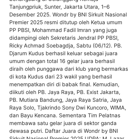
Tanjungpriuk, Sunter, Jakarta Utara, 1–6
Desember 2025. Wondr by BNI Sirkuit Nasional
Premier 2025 resmi ditutup oleh Ketua umum
PP PBSI, Mohammad Fadil Imran yang juga
didampingi oleh Sekretaris Jendral PP PBSI,
Ricky Achmad Soebagdja, Sabtu (06/12). PB.
Djarum Kudus berhasil keluar sebagai juara
umum dengan total 16 gelar juara berhasil
diraih oleh punggawa dari klub yang bermarkas
di kota Kudus dari 23 wakil yang berhasil
menempatkan diri di babak final. Kemudian,
diikuti oleh PB. Jaya Raya, PB. Exist Jakarta,
PB. Mutiara Bandung, Jaya Raya Satria, Jaya
Raya Solo, Tjakrindo Sony Dwi Kuncoro, WIMA,
dan Bayu Kencana. Sementara Tim Pelatnas
membawa satu gelar juara di sektor ganda
dewasa putri. Daftar Juara di Wondr by BNI
Sirkuit Nasional Premier 2025 UDPA: M. Lazar