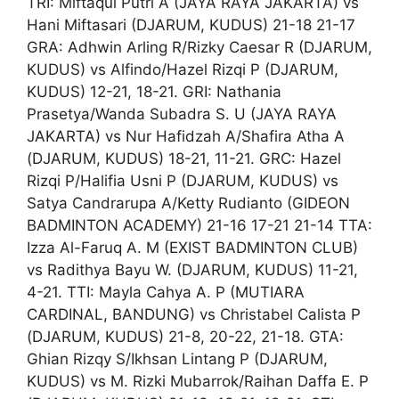
TRI: Miftaqul Putri A (JAYA RAYA JAKARTA) vs
Hani Miftasari (DJARUM, KUDUS) 21-18 21-17
GRA: Adhwin Arling R/Rizky Caesar R (DJARUM,
KUDUS) vs Alfindo/Hazel Rizqi P (DJARUM,
KUDUS) 12-21, 18-21. GRI: Nathania
Prasetya/Wanda Subadra S. U (JAYA RAYA
JAKARTA) vs Nur Hafidzah A/Shafira Atha A
(DJARUM, KUDUS) 18-21, 11-21. GRC: Hazel
Rizqi P/Halifia Usni P (DJARUM, KUDUS) vs
Satya Candrarupa A/Ketty Rudianto (GIDEON
BADMINTON ACADEMY) 21-16 17-21 21-14 TTA:
Izza Al-Faruq A. M (EXIST BADMINTON CLUB)
vs Radithya Bayu W. (DJARUM, KUDUS) 11-21,
4-21. TTI: Mayla Cahya A. P (MUTIARA
CARDINAL, BANDUNG) vs Christabel Calista P
(DJARUM, KUDUS) 21-8, 20-22, 21-18. GTA:
Ghian Rizqy S/Ikhsan Lintang P (DJARUM,
KUDUS) vs M. Rizki Mubarrok/Raihan Daffa E. P