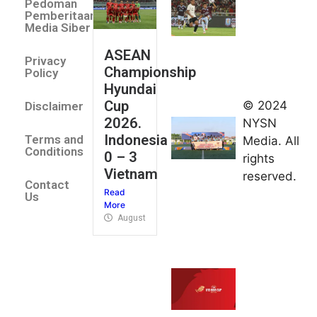
Pedoman
Indonesia
Pemberitaan
All Stars
Media Siber
August 2,
ASEAN
2026
Privacy
Championship
Jateng
Policy
Hyundai
juara
Cup
© 2024
Disclaimer
umum
2026.
NYSN
Kejurnas
Indonesia
Terms and
Media. All
Panahan
Conditions
0 – 3
rights
Junior di
Vietnam
reserved.
Kudus
Contact
Read
August 1,
Us
More
2026
August 4, 2026
FIBA U18
Asia Cup
2026
tetapkan
jadwal da
pembagia