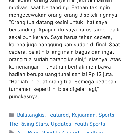
kehadiran orang tuanya menjadi tambahan
motivasi saat bertanding. Fathan tak ingin
mengecewakan orang-orang disekelilingnnya.
“Orang tua datang kesini untuk lihat saya
bertanding. Apapun itu saya harus tampil baik
sekalipun keram. Saya harus tahan cedera,
karena juga nanggung kan sudah di final. Saat
cedera, pelatih bilang main bagus dan ingat
orang tua sudah datang ke sini,” jelasnya. Atas
kemenangan ini, Fathan berhak membawa
hadiah berupa uang tunai senilai Rp 12 juta.
“Hadiah ini buat orang tua. Semoga kedepan
turnamen seperti ini bisa digelar lagi,”
pungkasnya.
Bulutangkis
,
Featured
,
Kejuaraan
,
Sports
,
The Rising Stars
,
Updates
,
Youth Sports
Ario Bimo Nandito Ariotedjo
,
Fathan