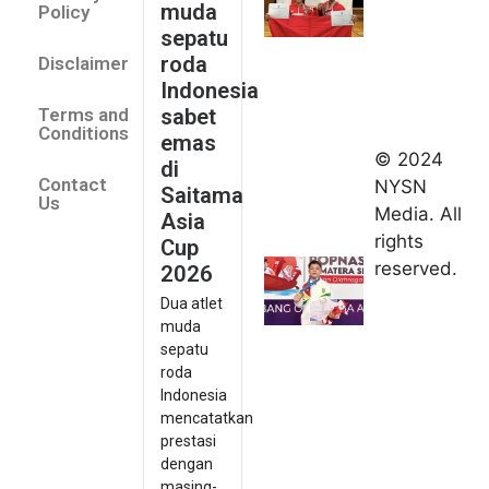
muda
Policy
emas di
sepatu
Saitama
roda
Disclaimer
Asia Cup
Indonesia
2026
sabet
Terms and
August 9,
Conditions
emas
2026
© 2024
di
Indonesia
Contact
NYSN
Saitama
kirim tiga
Us
Media. All
Asia
lifter
rights
Cup
muda ke
reserved.
2026
Kejuaraan
Dua atlet
Asia
muda
Junior
sepatu
2026
roda
August 9,
Indonesia
2026
mencatatkan
Hydroplus
prestasi
Sirnas A
dengan
Jakarta
masing-