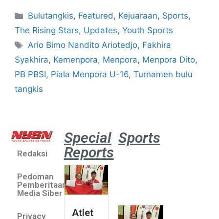
Bulutangkis
,
Featured
,
Kejuaraan
,
Sports
,
The Rising Stars
,
Updates
,
Youth Sports
Ario Bimo Nandito Ariotedjo
,
Fakhira
Syakhira
,
Kemenpora
,
Menpora
,
Menpora Dito
,
PB PBSI
,
Piala Menpora U-16
,
Turnamen bulu
tangkis
Special
Sports
Reports
Redaksi
Atlet
muda
Pedoman
sepatu
Pemberitaan
roda
Media Siber
Indonesia
Atlet
Privacy
sabet