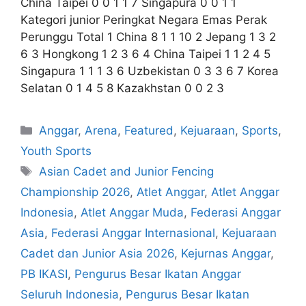
China Taipei 0 0 1 1 7 Singapura 0 0 1 1
Kategori junior Peringkat Negara Emas Perak
Perunggu Total 1 China 8 1 1 10 2 Jepang 1 3 2
6 3 Hongkong 1 2 3 6 4 China Taipei 1 1 2 4 5
Singapura 1 1 1 3 6 Uzbekistan 0 3 3 6 7 Korea
Selatan 0 1 4 5 8 Kazakhstan 0 0 2 3
Anggar
,
Arena
,
Featured
,
Kejuaraan
,
Sports
,
Youth Sports
Asian Cadet and Junior Fencing
Championship 2026
,
Atlet Anggar
,
Atlet Anggar
Indonesia
,
Atlet Anggar Muda
,
Federasi Anggar
Asia
,
Federasi Anggar Internasional
,
Kejuaraan
Cadet dan Junior Asia 2026
,
Kejurnas Anggar
,
PB IKASI
,
Pengurus Besar Ikatan Anggar
Seluruh Indonesia
,
Pengurus Besar Ikatan