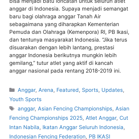
bisa menjadi batu loncatan untuk seluruh atlet
anggar di Indonesia. Supaya menjadi semangat
baru bagi olahraga anggar Tanah Air
sebagaimana yang diharapkan Kementerian
Pemuda dan Olahraga (Kemenpora) RI, PB Ikasi,
dan tentunya masyarakat Indonesia. “Jika terus
disuarakan dengan lebih lantang, prestasi
anggar Indonesia berikutnya mungkin lebih
gemilang,” tutur atlet yang aktif di kancah
anggar nasional pada rentang 2018-2019 ini.
Anggar
,
Arena
,
Featured
,
Sports
,
Updates
,
Youth Sports
anggar
,
Asian Fencing Championships
,
Asian
Fencing Championships 2025
,
Atlet Anggar
,
Cut
Intan Nabila
,
Ikatan Anggar Seluruh Indonesia
,
Indonesian Fencing Federation
,
PB IKASI