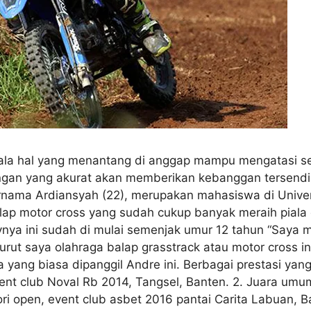
gala hal yang menantang di anggap mampu mengatasi s
ungan yang akurat akan memberikan kebanggan tersendir
bernama Ardiansyah (22), merupakan mahasiswa di Univ
alap motor cross yang sudah cukup banyak meraih piala 
 ini sudah di mulai semenjak umur 12 tahun “Saya m
urut saya olahraga balap grasstrack atau motor cross
ria yang biasa dipanggil Andre ini. Berbagai prestasi ya
vent club Noval Rb 2014, Tangsel, Banten. 2. Juara umum
ri open, event club asbet 2016 pantai Carita Labuan, 