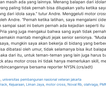
Dan masih ada yang lainnya. Menang balapan dari idol
ng paling tidak pernah bisa dilupakan yaitu ketika sa
g dari idola saya.” tutur Andre. Menggeluti motor cros
eh Andre. “Pernah ketika latihan, saya mengalami cidera
h sampai saat ini belum pernah ada kejadian seperti itu
ria yang juga mengakui bahwa sang ayah tidak pernah
semakin mantab mengikuti jejak senior senionya. “Mud
saya, mungkin saya akan bekerja di bidang yang berbe
a dibatasi oleh umur, tidak selamanya bisa ikut balapa
maka dari itu, untuk teman-teman yang lain juga harus ba
k atau motor cross ini tidak hanya memerlukan skill, m
perbincangannya bersama reporter NYSN.(crs/adt)
s
,
universitas pembangunan nasional veteran jakarta
Track
,
Kejuaraan
,
Liman Jaya
,
motor cross
,
Noval Rb
,
olahraga
,
PM