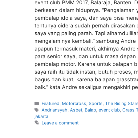
event club PMM 2017, Balaraja, Banten. 
berkesan dalam hidupnya. “Pengalaman ya
pembalap idola saya, dan saya bisa menan
tentunya cidera sudah pernah dirasakan ol
saya yang paling parah. Tapi alhamdulilla
mengalaminya kembali.” sambung Andre P
apapun termasuk materi, akhirnya Andre 
para senior saya, dan untuk masa depan 
pembalap motor. Karena untuk balapan bis
saya raih itu tidak instan, butuh proses, 
bagus dan kuat, karena balapan grasstrac
baik.” kata Andre sekaligus mengakhiri 
Featured
,
Motorcross
,
Sports
,
The Rising Star
Andriansyah
,
Asbet
,
Balap
,
event club
,
Grass 
jakarta
Leave a comment