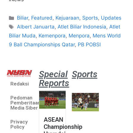
Biliar
,
Featured
,
Kejuaraan
,
Sports
,
Updates
Albert Januarta
,
Atlet Biliar Indonesia
,
Atlet
Biliar Muda
,
Kemenpora
,
Menpora
,
Mens World
9 Ball Championships Qatar
,
PB POBSI
Special
Sports
Reports
Redaksi
Aston
Villa 3 -1
Pedoman
Indonesia
Pemberitaan
All Stars
Media Siber
August 2,
ASEAN
2026
Privacy
Championship
Jateng
Policy