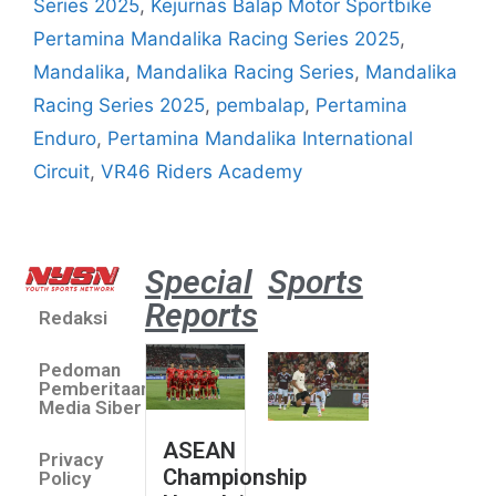
Series 2025
,
Kejurnas Balap Motor Sportbike
Pertamina Mandalika Racing Series 2025
,
Mandalika
,
Mandalika Racing Series
,
Mandalika
Racing Series 2025
,
pembalap
,
Pertamina
Enduro
,
Pertamina Mandalika International
Circuit
,
VR46 Riders Academy
Special
Sports
Reports
Redaksi
Aston
Villa 3 -1
Pedoman
Indonesia
Pemberitaan
All Stars
Media Siber
August 2,
ASEAN
2026
Privacy
Championship
Jateng
Policy