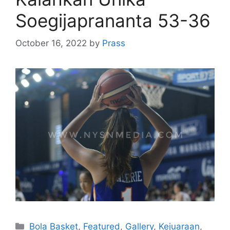
Soegijaprananta 53-36
October 16, 2022
by
Prass
Bola Basket
,
Featured
,
Gallery
,
Kejuaraan
,