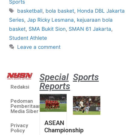
Sports
basketball
,
bola basket
,
Honda DBL Jakarta
Series
,
Jap Ricky Lesmana
,
kejuaraan bola
basket
,
SMA Bukit Sion
,
SMAN 61 Jakarta
,
Student Athlete
Leave a comment
Special
Sports
Reports
Redaksi
Aston
Villa 3 -1
Pedoman
Indonesia
Pemberitaan
All Stars
Media Siber
August 2,
ASEAN
2026
Privacy
Championship
Jateng
Policy