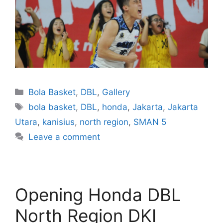
Bola Basket
,
DBL
,
Gallery
bola basket
,
DBL
,
honda
,
Jakarta
,
Jakarta
Utara
,
kanisius
,
north region
,
SMAN 5
Leave a comment
Opening Honda DBL
North Region DKI