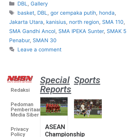
DBL
,
Gallery
basket
,
DBL
,
gor cempaka putih
,
honda
,
Jakarta Utara
,
kanisius
,
north region
,
SMA 110
,
SMA Gandhi Ancol
,
SMA IPEKA Sunter
,
SMAK 5
Penabur
,
SMAN 30
Leave a comment
Special
Sports
Reports
Redaksi
Aston
Villa 3 -1
Pedoman
Indonesia
Pemberitaan
All Stars
Media Siber
August 2,
ASEAN
2026
Privacy
Championship
Jateng
Policy