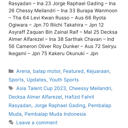
Rasyadan – Ina 23 Jorge Raphael Gading – Ina
26 Chessy Meilandri – Ina 33 Burapa Wanmoon
– Tha 64 Levi Kwan Russo – Aus 66 Ryota
Ogiwara – Jpn 70 Riichi Takahira – Jpn 12
Asyraff Zaquan Bin Zainal Raif – Mal 25 Decksa
Almer Alfarezel – Ina 38 Sarthak Chavan – Ind
56 Cameron Oliver Roy Dunker – Aus 72 Seiryu
Ikegami – Jpn 75 Kakeru Okunuki – Jpn
Arena
,
balap motor
,
Featured
,
Kejuaraan
,
Sports
,
Updates
,
Youth Sports
Asia Talent Cup 2023
,
Cheessy Meilandri
,
Decksa Almer Alfarezel
,
Hafizd Fahril
Rasyadan
,
Jorge Raphael Gading
,
Pembalap
Muda
,
Pembalap Muda Indonesia
Leave a comment