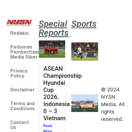
Special
Sports
Reports
Redaksi
Aston
Villa 3 -1
Pedoman
Indonesia
Pemberitaan
All Stars
Media Siber
August 2,
ASEAN
2026
Privacy
Championship
Jateng
Policy
Hyundai
juara
Cup
© 2024
Disclaimer
umum
2026.
NYSN
Kejurnas
Indonesia
Terms and
Media. All
Panahan
Conditions
0 – 3
rights
Junior di
Vietnam
reserved.
Kudus
Contact
Read
August 1,
Us
More
2026