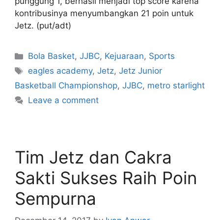
punggung 1, berhasil menjadi top score karena
kontribusinya menyumbangkan 21 poin untuk
Jetz. (put/adt)
Bola Basket
,
JJBC
,
Kejuaraan
,
Sports
eagles academy
,
Jetz
,
Jetz Junior
Basketball Championshop
,
JJBC
,
metro starlight
Leave a comment
Tim Jetz dan Cakra
Sakti Sukses Raih Poin
Sempurna