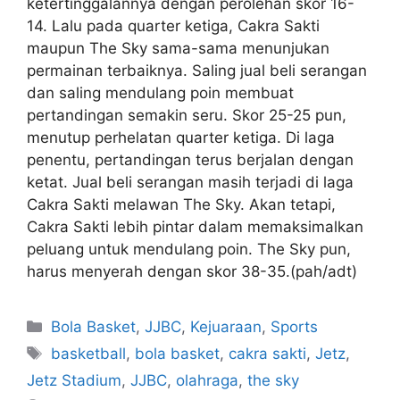
ketertinggalannya dengan perolehan skor 16-
14. Lalu pada quarter ketiga, Cakra Sakti
maupun The Sky sama-sama menunjukan
permainan terbaiknya. Saling jual beli serangan
dan saling mendulang poin membuat
pertandingan semakin seru. Skor 25-25 pun,
menutup perhelatan quarter ketiga. Di laga
penentu, pertandingan terus berjalan dengan
ketat. Jual beli serangan masih terjadi di laga
Cakra Sakti melawan The Sky. Akan tetapi,
Cakra Sakti lebih pintar dalam memaksimalkan
peluang untuk mendulang poin. The Sky pun,
harus menyerah dengan skor 38-35.(pah/adt)
Bola Basket
,
JJBC
,
Kejuaraan
,
Sports
basketball
,
bola basket
,
cakra sakti
,
Jetz
,
Jetz Stadium
,
JJBC
,
olahraga
,
the sky