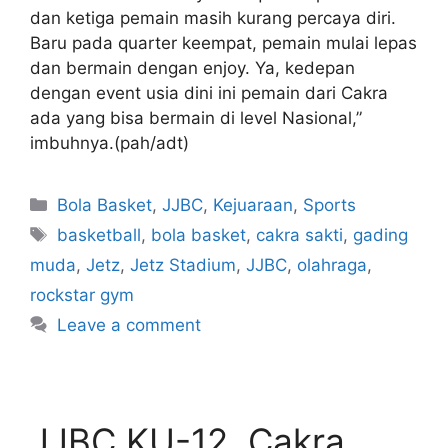
dan ketiga pemain masih kurang percaya diri.
Baru pada quarter keempat, pemain mulai lepas
dan bermain dengan enjoy. Ya, kedepan
dengan event usia dini ini pemain dari Cakra
ada yang bisa bermain di level Nasional,”
imbuhnya.(pah/adt)
Bola Basket
,
JJBC
,
Kejuaraan
,
Sports
basketball
,
bola basket
,
cakra sakti
,
gading
muda
,
Jetz
,
Jetz Stadium
,
JJBC
,
olahraga
,
rockstar gym
Leave a comment
JJBC KU-12, Cakra